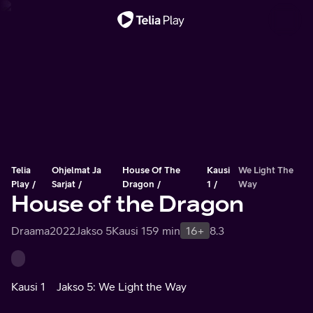
Tärkeä viesti
Telia
Ohjelmat Ja
House Of The
Kausi
We Light The
Play
Sarjat
Dragon
1
Way
House of the Dragon
Draama
2022
Jakso 5
Kausi 1
59 min
16+
8.3
Kausi 1
Jakso 5: We Light the Way