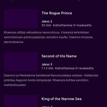
The Rogue Prince
Jakso 2
53 min
Katsottavissa 3+ kuukautta
Rhaenyra ylittää valtuutensa neuvostossa. Viserysiä kehotetaan
varmistamaan perimysjärjestys avioliiton kautta. Daemon ilmaisee
aikomuksensa.
Second of His Name
Jakso 3
1 t 3 min
Katsottavissa 3+ kuukautta
Daemon ja Merikäärme taistelevat Ravunruokkijaa vastaan. Valtakunta
juhlistaa Aegonin toista nimipäivää. Rhaenyra kohtaa avioliiton
mahdollisuuden.
King of the Narrow Sea