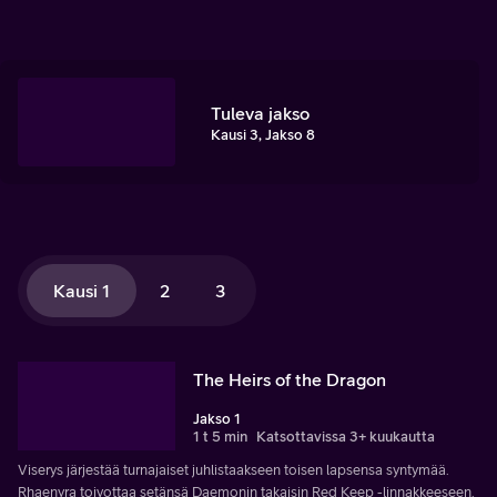
Tuleva jakso
Kausi 3, Jakso 8
Kausi 1
2
3
The Heirs of the Dragon
Jakso 1
1 t 5 min
Katsottavissa 3+ kuukautta
Viserys järjestää turnajaiset juhlistaakseen toisen lapsensa syntymää.
Rhaenyra toivottaa setänsä Daemonin takaisin Red Keep -linnakkeeseen.