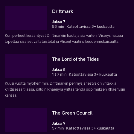
Driftmark
Jakso 7
58 min
Katsottavissa 3+ kuukautta
Kun perheet kerääntyvät Driftmarkiin hautajaisia varten, Viserys haluaa
lopettaa sisäiset valtataistelut ja Alicent vaatii oikeudenmukaisuutta.
The Lord of the Tides
Jakso 8
1 t 7 min
Katsottavissa 3+ kuukautta
Kuusi vuotta myöhemmin. Driftmarkin perimysjärjestys on yhtäkkiä
kriittisessä tilassa, jolloin Rhaenyra yrittää tehdä sopimuksen Rhaenysin
kanssa.
The Green Council
Jakso 9
57 min
Katsottavissa 3+ kuukautta