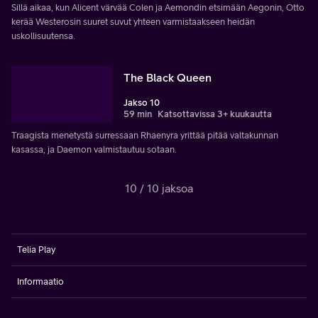
Sillä aikaa, kun Alicent värvää Colen ja Aemondin etsimään Aegonin, Otto
kerää Westerosin suuret suvut yhteen varmistaakseen heidän
uskollisuutensa.
The Black Queen
Jakso 10
59 min
Katsottavissa 3+ kuukautta
Traagista menetystä surressaan Rhaenyra yrittää pitää valtakunnan
kasassa, ja Daemon valmistautuu sotaan.
10 / 10 jaksoa
Telia Play
Informaatio