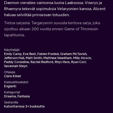
Daemon vierailee vaimonsa luona Laaksossa. Viserys ja
Rhaenyra tekevät sopimuksia Velaryonien kanssa. Alicent
haluaa selvittää prinsessan totuuden.
Tietoa sarjasta: Targaryenin suvusta kertova sarja, joka
sijoittuu aikaan 200 vuotta ennen Game of Thronesin
tapahtumia.
Näyttelijät
Emily Carey, Eve Best, Fabien Frankel, Graham McTavish,
Jefferson Hall, Matt Smith, Matthew Needham, Milly Alcock,
Paddy Considine, Rachel Redford, Rhys Ifans, Ryan Corr,
Savannah Steyn
Ohjaaja
Clare Kilner
Kielivaihtoehdot
Englanti
Kategoriat
Draama, Fantasia
Saatavilla
Katsottavissa 3+ kuukautta