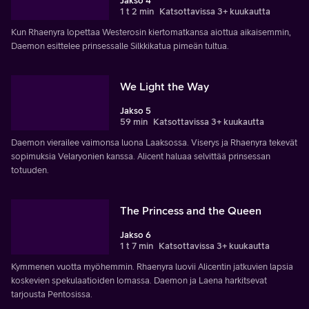
Jakso 4
1 t 2 min
Katsottavissa 3+ kuukautta
Kun Rhaenyra lopettaa Westerosin kiertomatkansa aiottua aikaisemmin,
Daemon esittelee prinsessalle Silkkikatua pimeän tultua.
We Light the Way
Jakso 5
59 min
Katsottavissa 3+ kuukautta
Daemon vierailee vaimonsa luona Laaksossa. Viserys ja Rhaenyra tekevät
sopimuksia Velaryonien kanssa. Alicent haluaa selvittää prinsessan
totuuden.
The Princess and the Queen
Jakso 6
1 t 7 min
Katsottavissa 3+ kuukautta
Kymmenen vuotta myöhemmin. Rhaenyra luovii Alicentin jatkuvien lapsia
koskevien spekulaatioiden lomassa. Daemon ja Laena harkitsevat
tarjousta Pentosissa.