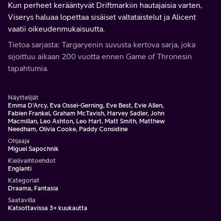
Kun perheet kerääntyvät Driftmarkiin hautajaisia varten,
Viserys haluaa lopettaa sisäiset valtataistelut ja Alicent
vaatii oikeudenmukaisuutta.
Tietoa sarjasta: Targaryenin suvusta kertova sarja, joka
sijoittuu aikaan 200 vuotta ennen Game of Thronesin
tapahtumia.
Näyttelijät
Emma D'Arcy, Eva Ossei-Gerning, Eve Best, Evie Allen,
Fabien Frankel, Graham McTavish, Harvey Sadler, John
Macmillan, Leo Ashton, Leo Hart, Matt Smith, Matthew
Needham, Olivia Cooke, Paddy Considine
Ohjaaja
Miguel Sapochnik
Kielivaihtoehdot
Englanti
Kategoriat
Draama, Fantasia
Saatavilla
Katsottavissa 3+ kuukautta