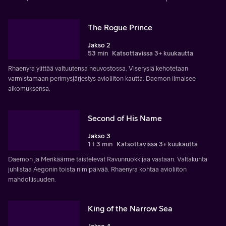
The Rogue Prince
Jakso 2
53 min
Katsottavissa 3+ kuukautta
Rhaenyra ylittää valtuutensa neuvostossa. Viserysiä kehotetaan
varmistamaan perimysjärjestys avioliiton kautta. Daemon ilmaisee
aikomuksensa.
Second of His Name
Jakso 3
1 t 3 min
Katsottavissa 3+ kuukautta
Daemon ja Merikäärme taistelevat Ravunruokkijaa vastaan. Valtakunta
juhlistaa Aegonin toista nimipäivää. Rhaenyra kohtaa avioliiton
mahdollisuuden.
King of the Narrow Sea