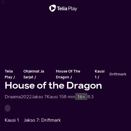
Tärkeä viesti
Telia
Ohjelmat Ja
House Of The
Kausi
Driftmark
Play
Sarjat
Dragon
1
House of the Dragon
Draama
2022
Jakso 7
Kausi 1
58 min
16+
8.3
Kausi 1
Jakso 7: Driftmark