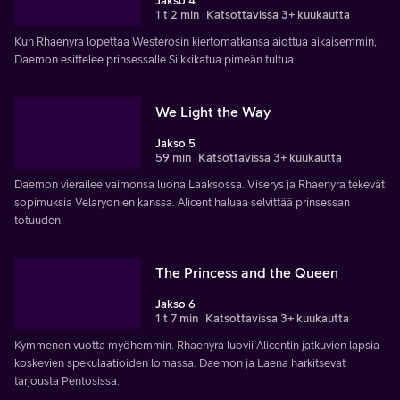
Jakso 4
1 t 2 min
Katsottavissa 3+ kuukautta
Kun Rhaenyra lopettaa Westerosin kiertomatkansa aiottua aikaisemmin,
Daemon esittelee prinsessalle Silkkikatua pimeän tultua.
We Light the Way
Jakso 5
59 min
Katsottavissa 3+ kuukautta
Daemon vierailee vaimonsa luona Laaksossa. Viserys ja Rhaenyra tekevät
sopimuksia Velaryonien kanssa. Alicent haluaa selvittää prinsessan
totuuden.
The Princess and the Queen
Jakso 6
1 t 7 min
Katsottavissa 3+ kuukautta
Kymmenen vuotta myöhemmin. Rhaenyra luovii Alicentin jatkuvien lapsia
koskevien spekulaatioiden lomassa. Daemon ja Laena harkitsevat
tarjousta Pentosissa.