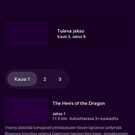
Tuleva jakso
Kausi 3, Jakso 8
Kausi 1
2
3
The Heirs of the Dragon
Jakso 1
1 t 5 min
Katsottavissa 3+ kuukautta
Viserys järjestää turnajaiset juhlistaakseen toisen lapsensa syntymää.
Rhaenyra toivottaa setänsä Daemonin takaisin Red Keep -linnakkeeseen.