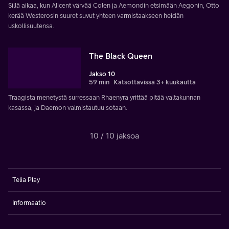
Sillä aikaa, kun Alicent värvää Colen ja Aemondin etsimään Aegonin, Otto
kerää Westerosin suuret suvut yhteen varmistaakseen heidän
uskollisuutensa.
The Black Queen
Jakso 10
59 min
Katsottavissa 3+ kuukautta
Traagista menetystä surressaan Rhaenyra yrittää pitää valtakunnan
kasassa, ja Daemon valmistautuu sotaan.
10 / 10 jaksoa
Telia Play
Informaatio