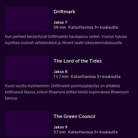
Driftmark
Jakso 7
58 min
Katsottavissa 3+ kuukautta
Kun perheet kerääntyvät Driftmarkiin hautajaisia varten, Viserys haluaa
lopettaa sisäiset valtataistelut ja Alicent vaatii oikeudenmukaisuutta.
The Lord of the Tides
Jakso 8
1 t 7 min
Katsottavissa 3+ kuukautta
Kuusi vuotta myöhemmin. Driftmarkin perimysjärjestys on yhtäkkiä
kriittisessä tilassa, jolloin Rhaenyra yrittää tehdä sopimuksen Rhaenysin
kanssa.
The Green Council
Jakso 9
57 min
Katsottavissa 3+ kuukautta