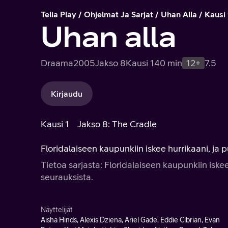
Telia Play
Ohjelmat Ja Sarjat
Uhan Alla
Kausi 
Uhan alla
Draama
2005
Jakso 8
Kausi 1
40 min
12+
7.5
Kirjaudu
Kausi 1
Jakso 8: The Cradle
Floridalaiseen kaupunkiin iskee hurrikaani, ja 
Tietoa sarjasta: Floridalaiseen kaupunkiin iskee
seurauksista.
Näyttelijät
Aisha Hinds, Alexis Dziena, Ariel Gade, Eddie Cibrian, Evan