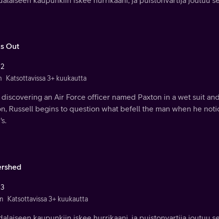
ts Out
 2
n
Katsottavissa 3+ kuukautta
 discovering an Air Force officer named Paxton in a wet suit and
on, Russell begins to question what befell the man when he noti
s.
rshed
 3
n
Katsottavissa 3+ kuukautta
dalaiseen kaupunkiin iskee hurrikaani, ja puistonvartija joutuu s