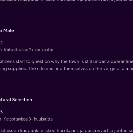
a Male
 4
n
Katsottavissa 3+ kuukautta
itizens start to question why the town is still under a quarantin
ing supplies. The citizens find themselves on the verge of a m
tural Selection
 5
n
Katsottavissa 3+ kuukautta
dalaiseen kaupunkiin iskee hurrikaani, ja puistonvartija joutuu s