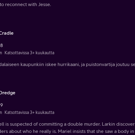
 to reconnect with Jesse.
Cradle
 8
n
Katsottavissa 3+ kuukautta
dalaiseen kaupunkiin iskee hurrikaani, ja puistonvartija joutuu s
Dredge
 9
n
Katsottavissa 3+ kuukautta
ll is suspected of committing a double murder. Larkin discovers
rs about who he really is. Mariel insists that she saw a body 