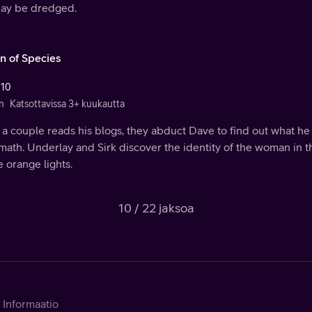
bay be dredged.
in of Species
 10
n
Katsottavissa 3+ kuukautta
 a couple reads his blogs, they abduct Dave to find out what he
math. Underlay and Sirk discover the identity of the woman in t
e orange lights.
10 / 22 jaksoa
Informaatio