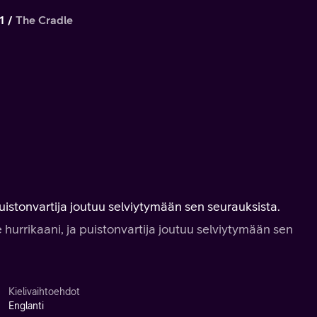
1
The Cradle
puistonvartija joutuu selviytymään sen seurauksista.
 hurrikaani, ja puistonvartija joutuu selviytymään sen
Kielivaihtoehdot
Englanti