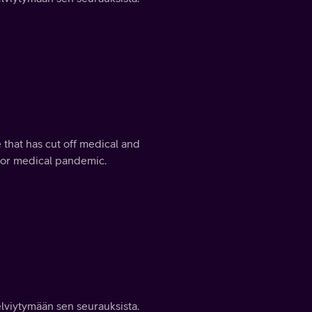
e that has cut off medical and
ajor medical pandemic.
elviytymään sen seurauksista.