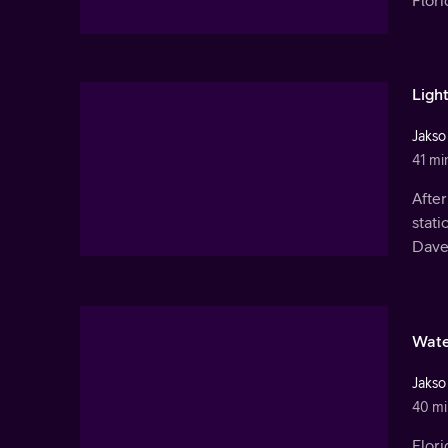
Ligh
Jakso
41 mi
After
stati
Dave'
Wate
Jakso
40 mi
Flori