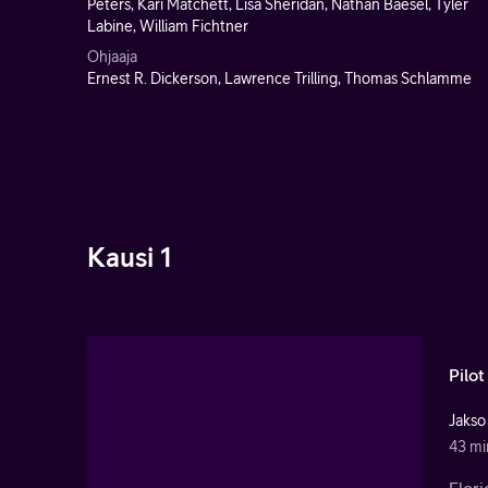
Peters, Kari Matchett, Lisa Sheridan, Nathan Baesel, Tyler
Labine, William Fichtner
Ohjaaja
Ernest R. Dickerson, Lawrence Trilling, Thomas Schlamme
Kausi 1
Pilot
Jakso
43 mi
Flori