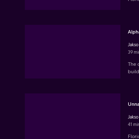
Alph
Jakso
39 mi
The c
build
Unna
Jakso
41 mi
Flori