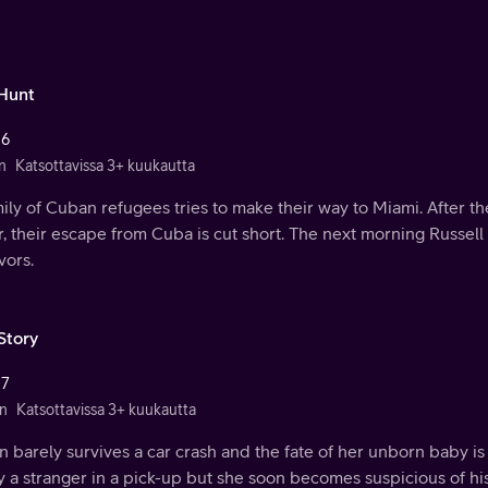
Hunt
 6
n
Katsottavissa 3+ kuukautta
ily of Cuban refugees tries to make their way to Miami. After the
, their escape from Cuba is cut short. The next morning Russel
vors.
Story
 7
n
Katsottavissa 3+ kuukautta
n barely survives a car crash and the fate of her unborn baby i
 a stranger in a pick-up but she soon becomes suspicious of hi