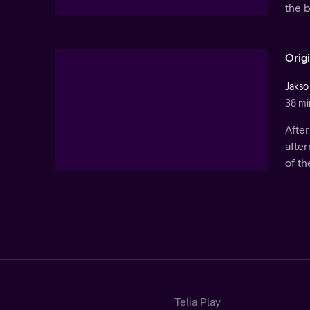
the 
Orig
Jakso
38 mi
After
after
of th
Telia Play