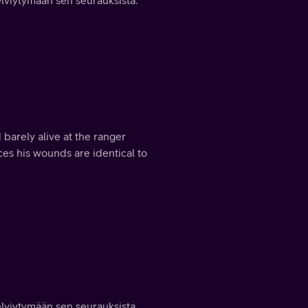
 barely alive at the ranger
ces his wounds are identical to
elviytymään sen seurauksista.