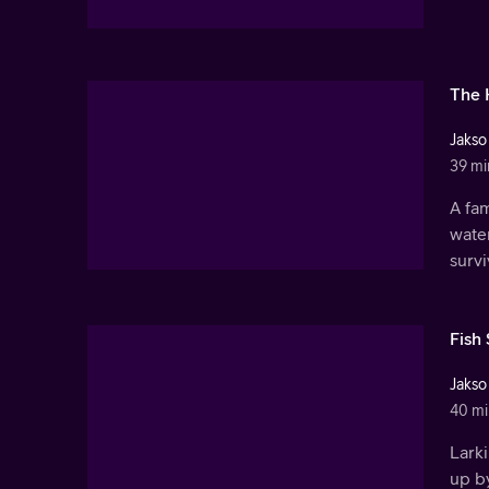
The 
Jakso
39 mi
A fam
water
survi
Fish 
Jakso
40 mi
Larki
up by