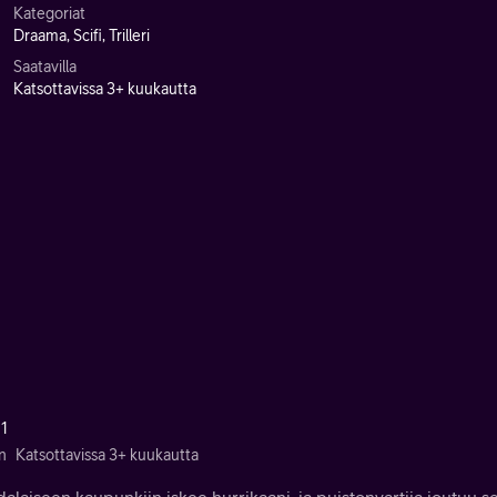
Kategoriat
Draama, Scifi, Trilleri
Saatavilla
Katsottavissa 3+ kuukautta
 1
n
Katsottavissa 3+ kuukautta
dalaiseen kaupunkiin iskee hurrikaani, ja puistonvartija joutuu s