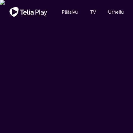
Tärkeä viesti
Pääsivu
TV
Urheilu