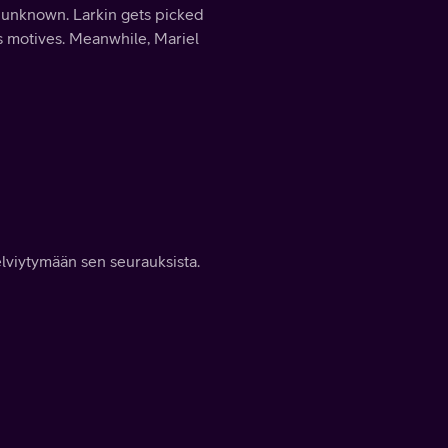
s unknown. Larkin gets picked
s motives. Meanwhile, Mariel
elviytymään sen seurauksista.