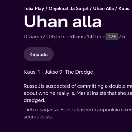
Telia Play
Ohjelmat Ja Sarjat
Uhan Alla
Kausi 
Uhan alla
Draama
2005
Jakso 9
Kausi 1
40 min
12+
7.5
Kirjaudu
Kausi 1
Jakso 9: The Dredge
Russell is suspected of committing a double mu
about who he really is. Mariel insists that she saw a body in the water and demands that the bay be
dredged.
Tietoa sarjasta: Floridalaiseen kaupunkiin iskee
seurauksista.