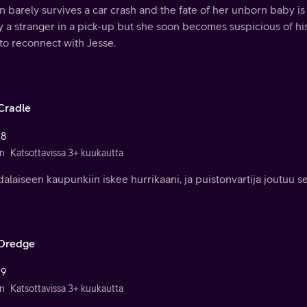
n barely survives a car crash and the fate of her unborn baby i
 a stranger in a pick-up but she soon becomes suspicious of hi
 to reconnect with Jesse.
Cradle
 8
n
Katsottavissa 3+ kuukautta
dalaiseen kaupunkiin iskee hurrikaani, ja puistonvartija joutuu s
Dredge
 9
n
Katsottavissa 3+ kuukautta