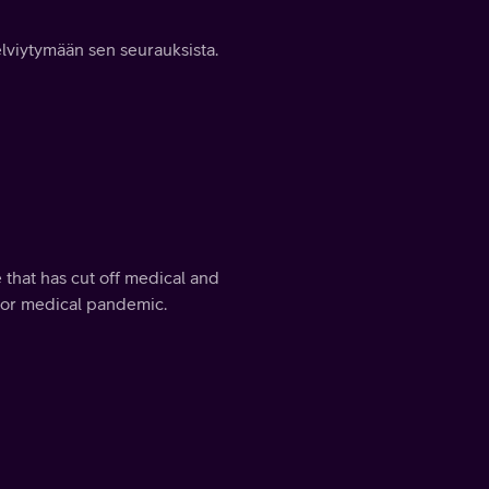
elviytymään sen seurauksista.
e that has cut off medical and
ajor medical pandemic.