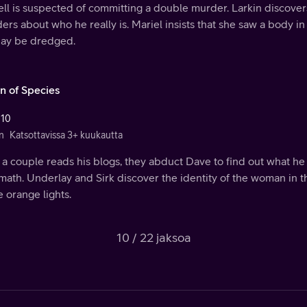
ll is suspected of committing a double murder. Larkin discovers
rs about who he really is. Mariel insists that she saw a body 
bay be dredged.
in of Species
 10
n
Katsottavissa 3+ kuukautta
 a couple reads his blogs, they abduct Dave to find out what he
math. Underlay and Sirk discover the identity of the woman in t
e orange lights.
10 / 22 jaksoa