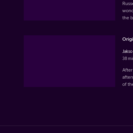
Russe
wonde
the 
Orig
Jakso
38 mi
After
after
of th