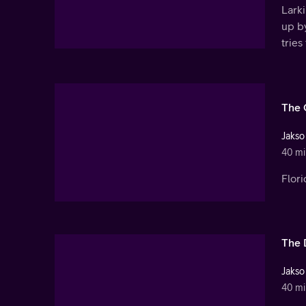
Larki
up by
tries
The 
Jakso
40 mi
Flori
The 
Jakso
40 mi