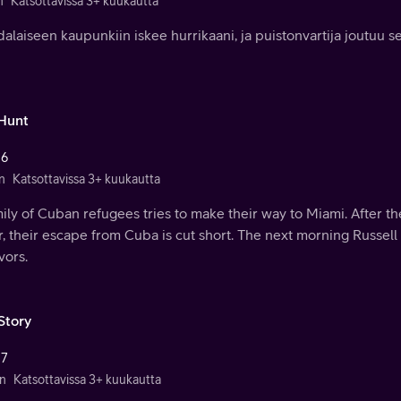
n
Katsottavissa 3+ kuukautta
dalaiseen kaupunkiin iskee hurrikaani, ja puistonvartija joutuu s
Hunt
 6
n
Katsottavissa 3+ kuukautta
ily of Cuban refugees tries to make their way to Miami. After the
, their escape from Cuba is cut short. The next morning Russel
vors.
Story
 7
n
Katsottavissa 3+ kuukautta