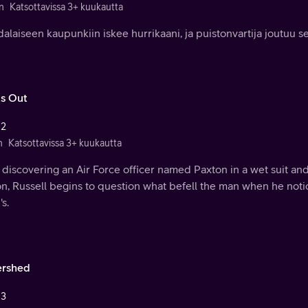
n
Katsottavissa 3+ kuukautta
dalaiseen kaupunkiin iskee hurrikaani, ja puistonvartija joutuu s
ts Out
 2
n
Katsottavissa 3+ kuukautta
 discovering an Air Force officer named Paxton in a wet suit and
on, Russell begins to question what befell the man when he noti
s.
rshed
 3