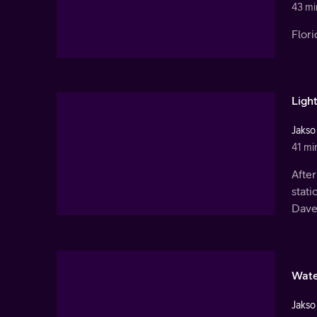
43 mi
Flori
Ligh
Jakso
41 mi
After
stati
Dave'
Wate
Jakso