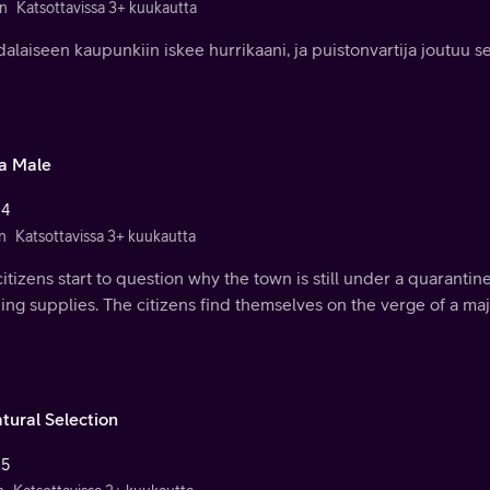
n
Katsottavissa 3+ kuukautta
dalaiseen kaupunkiin iskee hurrikaani, ja puistonvartija joutuu s
a Male
 4
n
Katsottavissa 3+ kuukautta
itizens start to question why the town is still under a quarantin
ing supplies. The citizens find themselves on the verge of a m
tural Selection
 5