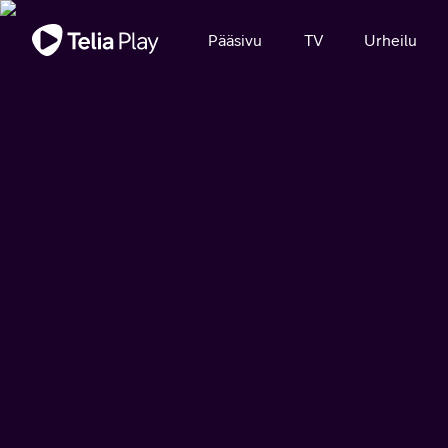
Tärkeä viesti
Pääsivu
TV
Urheilu