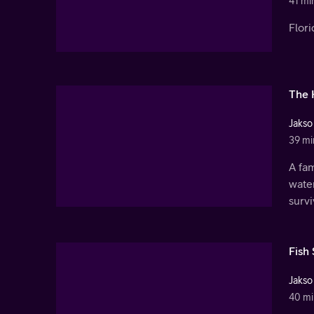
41 mi
Flori
The 
Jakso
39 mi
A fam
water
survi
Fish 
Jakso
40 mi