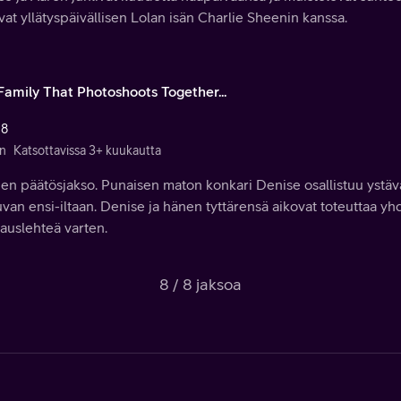
at yllätyspäivällisen Lolan isän Charlie Sheenin kanssa.
Family That Photoshoots Together...
 8
n
Katsottavissa 3+ kuukautta
en päätösjakso. Punaisen maton konkari Denise osallistuu ystäv
van ensi-iltaan. Denise ja hänen tyttärensä aikovat toteuttaa 
auslehteä varten.
8 / 8 jaksoa