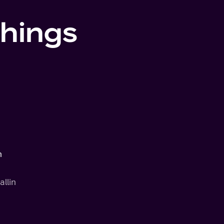
Things
n
allin