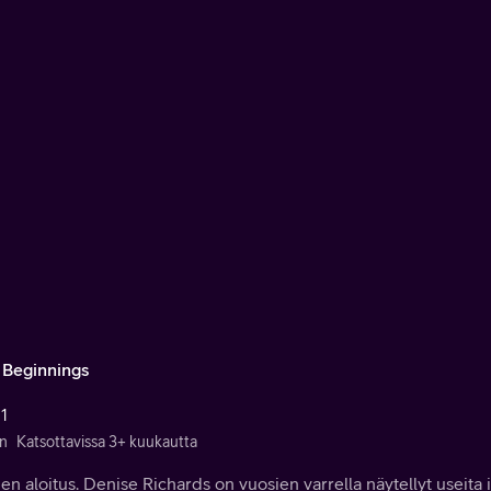
 Beginnings
 1
n
Katsottavissa 3+ kuukautta
n aloitus. Denise Richards on vuosien varrella näytellyt useita i