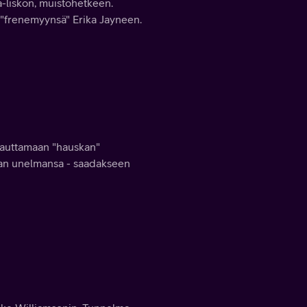
-liskon, muistohetkeen.
ä "frenemyynsä" Erika Jayneen.
 auttamaan "hauskan"
man unelmansa - saadakseen