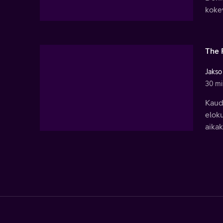
kokev
The 
Jakso
30 mi
Kaud
eloku
aikak