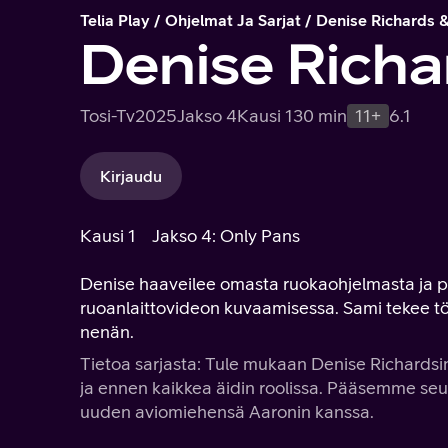
Telia Play
Ohjelmat Ja Sarjat
Denise Richards 
Denise Richa
Tosi-Tv
2025
Jakso 4
Kausi 1
30 min
11+
6.1
Kirjaudu
Kausi 1
Jakso 4: Only Pans
Denise haaveilee omasta ruokaohjelmasta ja p
ruoanlaittovideon kuvaamisessa. Sami tekee 
nenän.
Tietoa sarjasta: Tule mukaan Denise Richardsin
ja ennen kaikkea äidin roolissa. Pääsemme se
uuden aviomiehensä Aaronin kanssa.