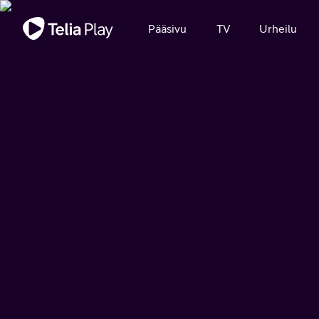
Tärkeä viesti
Pääsivu
TV
Urheilu