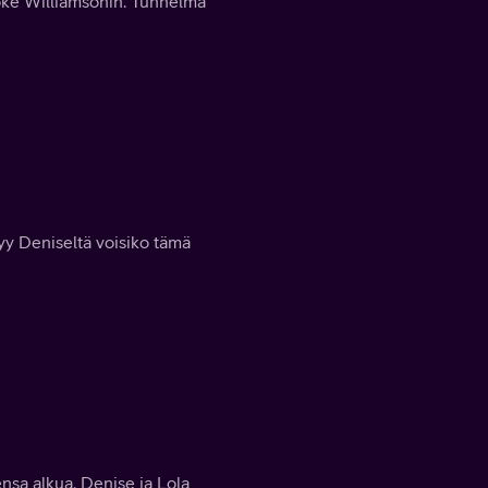
oke Williamsonin. Tunnelma
yy Deniseltä voisiko tämä
nsa alkua. Denise ja Lola