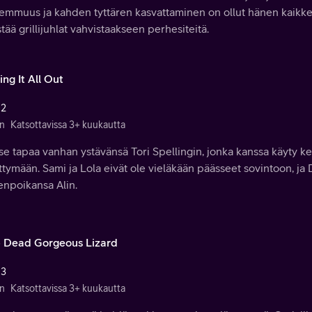
emmuus ja kahden tyttären kasvattaminen on ollut hänen kaikke
stää grillijuhlat vahvistaakseen perhesiteitä.
ing It All Out
 2
n
Katsottavissa 3+ kuukautta
e tapaa vanhan ystävänsä Tori Spellingin, jonka kanssa käyty k
ttymään. Sami ja Lola eivät ole vieläkään päässeet sovintoon, j
enpoikansa Alin.
 Dead Gorgeous Lizard
 3
n
Katsottavissa 3+ kuukautta