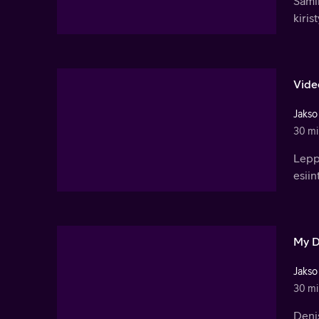
Sami
kiris
Vide
Jakso
30 mi
Leppo
esiin
My D
Jakso
30 mi
Denis