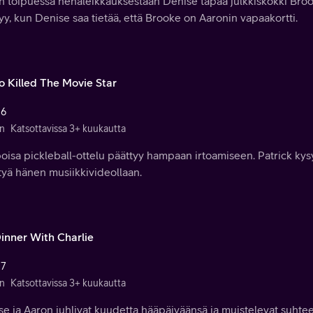
n toipuessa nenäleikkauksestaan Denise tapaa julkkiskokki Bro
tyy, kun Denise saa tietää, että Brooke on Aaronin vapaakortti.
o Killed The Movie Star
 6
n
Katsottavissa 3+ kuukautta
isa pickleball-ottelu päättyy hampaan irtoamiseen. Patrick kys
tyä hänen musiikkivideollaan.
inner With Charlie
 7
n
Katsottavissa 3+ kuukautta
e ja Aaron juhlivat kuudetta hääpäiväänsä ja muistelevat suhtee