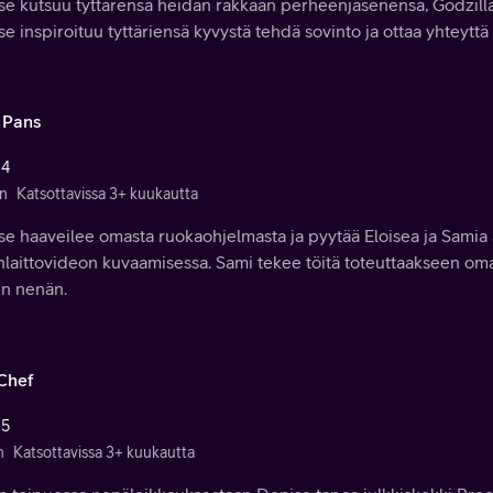
se kutsuu tyttärensä heidän rakkaan perheenjäsenensä, Godzilla
e inspiroituu tyttäriensä kyvystä tehdä sovinto ja ottaa yhteytt
 Pans
 4
n
Katsottavissa 3+ kuukautta
se haaveilee omasta ruokaohjelmasta ja pyytää Eloisea ja Samia
nlaittovideon kuvaamisessa. Sami tekee töitä toteuttaakseen o
n nenän.
 Chef
 5
n
Katsottavissa 3+ kuukautta