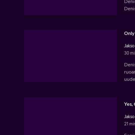
Deni
Denis
Only
Jakso
30 mi
Deni
ruoa
uude
Yes,
Jakso
21 mi