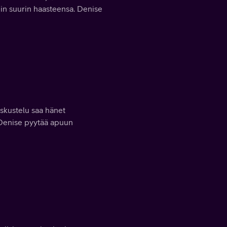
in suurin haasteensa. Denise
eskustelu saa hänet
a Denise pyytää apuun