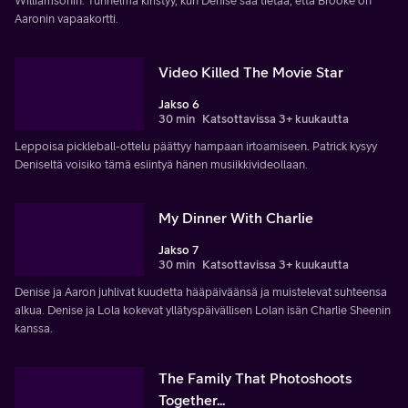
Williamsonin. Tunnelma kiristyy, kun Denise saa tietää, että Brooke on
Aaronin vapaakortti.
Video Killed The Movie Star
Jakso 6
30 min
Katsottavissa 3+ kuukautta
Leppoisa pickleball-ottelu päättyy hampaan irtoamiseen. Patrick kysyy
Deniseltä voisiko tämä esiintyä hänen musiikkivideollaan.
My Dinner With Charlie
Jakso 7
30 min
Katsottavissa 3+ kuukautta
Denise ja Aaron juhlivat kuudetta hääpäiväänsä ja muistelevat suhteensa
alkua. Denise ja Lola kokevat yllätyspäivällisen Lolan isän Charlie Sheenin
kanssa.
The Family That Photoshoots
Together...