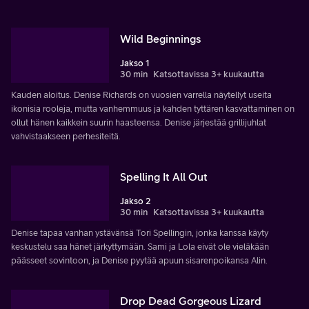
Wild Beginnings
Jakso 1
30 min
Katsottavissa 3+ kuukautta
Kauden aloitus. Denise Richards on vuosien varrella näytellyt useita
ikonisia rooleja, mutta vanhemmuus ja kahden tyttären kasvattaminen on
ollut hänen kaikkein suurin haasteensa. Denise järjestää grillijuhlat
vahvistaakseen perhesiteitä.
Spelling It All Out
Jakso 2
30 min
Katsottavissa 3+ kuukautta
Denise tapaa vanhan ystävänsä Tori Spellingin, jonka kanssa käyty
keskustelu saa hänet järkyttymään. Sami ja Lola eivät ole vieläkään
päässeet sovintoon, ja Denise pyytää apuun sisarenpoikansa Alin.
Drop Dead Gorgeous Lizard