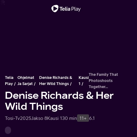
Tärkeä viesti
The Family That
Telia
Ohjelmat
Denise Richards &
Kausi
Photoshoots
Play
Ja Sarjat
Her Wild Things
1
Together...
Denise Richards & Her
Wild Things
Tosi-Tv
2025
Jakso 8
Kausi 1
30 min
11+
6.1