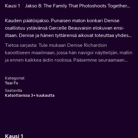
Kausi 1
Jakso 8: The Family That Photoshoots Together...
Kauden päätösjakso. Punaisen maton konkari Denise
osallistuu ystävänsä Garcelle Beauvaisin elokuvan ensi-
iltaan. Denise ja hänen tyttärensä aikovat toteuttaa yhdessä
valokuvauksen aikakauslehteä varten.
Tietoa sarjasta: Tule mukaan Denise Richardsin
kaoottiseen maailmaan, jossa hän navigoi näyttelijän, mallin
ja ennen kaikkea äidin roolissa. Pääsemme seuraamaan
Denisen elämää yhdessä hänen tyttäriensä ja uuden
aviomiehensä Aaronin kanssa.
Kategoriat
Tosi-Tv
Saatavilla
Katsottavissa 3+ kuukautta
Kausi 1