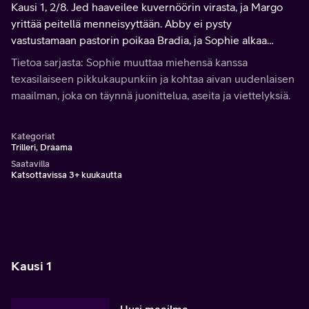
Kausi 1, 2/8. Jed haaveilee kuvernöörin virasta, ja Margo
yrittää peitellä menneisyyttään. Abby ei pysty
vastustamaan pastorin poikaa Bradia, ja Sophie alkaa
uhmata miehensä asettamia rajoja.
Tietoa sarjasta: Sophie muuttaa miehensä kanssa
texasilaiseen pikkukaupunkiin ja kohtaa aivan uudenlaisen
maailman, joka on täynnä juonittelua, aseita ja viettelyksiä.
Kategoriat
Trilleri, Draama
Saatavilla
Katsottavissa 3+ kuukautta
Kausi 1
Uusi maailma