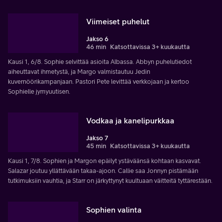
Viimeiset puhelut
Jakso 6
46 min
Katsottavissa 3+ kuukautta
Kausi 1, 6/8. Sophie selvittää asioita Albassa. Abbyn puhelutiedot
aiheuttavat ihmetystä, ja Margo valmistautuu Jedin
kuvernöörikampanjaan. Pastori Pete levittää verkkojaan ja kertoo
Sophielle jymyuutisen.
Vodkaa ja kanelipurkkaa
Jakso 7
45 min
Katsottavissa 3+ kuukautta
Kausi 1, 7/8. Sophien ja Margon epäilyt ystäväänsä kohtaan kasvavat.
Salazar joutuu yllättävään takaa-ajoon. Callie saa Jonnyn pistämään
tutkimuksiin vauhtia, ja Starr on järkyttynyt kuultuaan väitteitä tyttärestään.
Sophien valinta