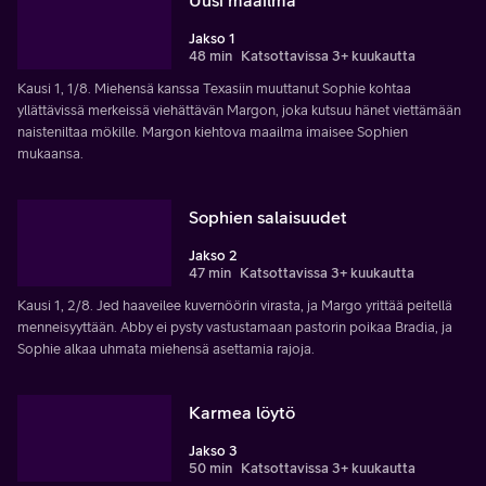
Jakso 1
48 min
Katsottavissa 3+ kuukautta
Kausi 1, 1/8. Miehensä kanssa Texasiin muuttanut Sophie kohtaa
yllättävissä merkeissä viehättävän Margon, joka kutsuu hänet viettämään
naisteniltaa mökille. Margon kiehtova maailma imaisee Sophien
mukaansa.
Sophien salaisuudet
Jakso 2
47 min
Katsottavissa 3+ kuukautta
Kausi 1, 2/8. Jed haaveilee kuvernöörin virasta, ja Margo yrittää peitellä
menneisyyttään. Abby ei pysty vastustamaan pastorin poikaa Bradia, ja
Sophie alkaa uhmata miehensä asettamia rajoja.
Karmea löytö
Jakso 3
50 min
Katsottavissa 3+ kuukautta