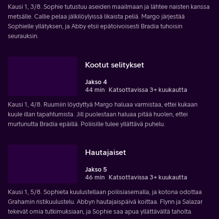
Kausi 1, 3/8. Sophie tutustuu aseiden maailmaan ja lähtee naisten kanssa
metsälle. Callie pelaa jälkilöylyissä likaista peliä. Margo järjestää
Sophielle yllätyksen, ja Abby etsii epätoivoisesti Bradia tuhoisin
seurauksin.
Kootut selitykset
Jakso 4
44 min
Katsottavissa 3+ kuukautta
Kausi 1, 4/8. Ruumiin löydyttyä Margo haluaa varmistaa, ettei kukaan
kuule illan tapahtumista. Jill puolestaan haluaa pitää huolen, ettei
murtunutta Bradia epäillä. Poliisille tulee yllättävä puhelu.
Hautajaiset
Jakso 5
46 min
Katsottavissa 3+ kuukautta
Kausi 1, 5/8. Sophieta kuulustellaan poliisiasemalla, ja kotona odottaa
Grahamin ristikuulustelu. Abbyn hautajaispäivä koittaa. Flynn ja Salazar
tekevät omia tutkimuksiaan, ja Sophie saa apua yllättävältä taholta.