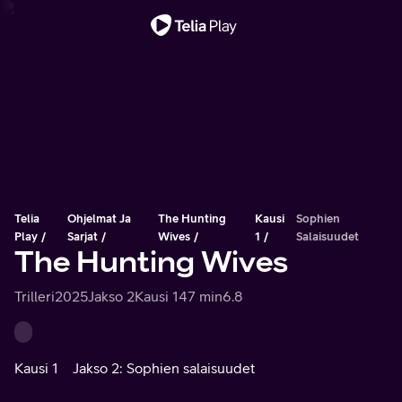
Tärkeä viesti
Telia
Ohjelmat Ja
The Hunting
Kausi
Sophien
Play
Sarjat
Wives
1
Salaisuudet
The Hunting Wives
Trilleri
2025
Jakso 2
Kausi 1
47 min
6.8
Kausi 1
Jakso 2: Sophien salaisuudet