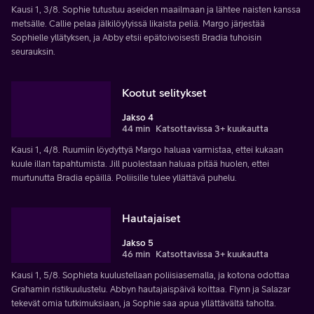
Kausi 1, 3/8. Sophie tutustuu aseiden maailmaan ja lähtee naisten kanssa
metsälle. Callie pelaa jälkilöylyissä likaista peliä. Margo järjestää
Sophielle yllätyksen, ja Abby etsii epätoivoisesti Bradia tuhoisin
seurauksin.
Kootut selitykset
Jakso 4
44 min
Katsottavissa 3+ kuukautta
Kausi 1, 4/8. Ruumiin löydyttyä Margo haluaa varmistaa, ettei kukaan
kuule illan tapahtumista. Jill puolestaan haluaa pitää huolen, ettei
murtunutta Bradia epäillä. Poliisille tulee yllättävä puhelu.
Hautajaiset
Jakso 5
46 min
Katsottavissa 3+ kuukautta
Kausi 1, 5/8. Sophieta kuulustellaan poliisiasemalla, ja kotona odottaa
Grahamin ristikuulustelu. Abbyn hautajaispäivä koittaa. Flynn ja Salazar
tekevät omia tutkimuksiaan, ja Sophie saa apua yllättävältä taholta.