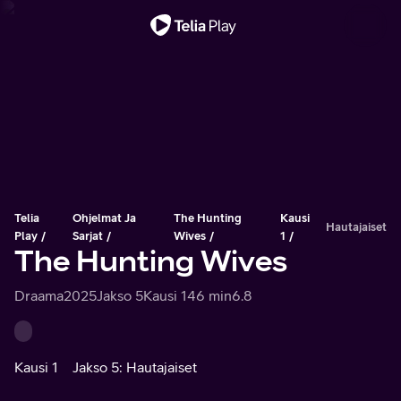
Tärkeä viesti
Telia
Ohjelmat Ja
The Hunting
Kausi
Hautajaiset
Play
Sarjat
Wives
1
The Hunting Wives
Draama
2025
Jakso 5
Kausi 1
46 min
6.8
Kausi 1
Jakso 5: Hautajaiset