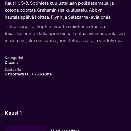
Kausi 1, 5/8. Sophieta kuulustellaan poliisiasemalla, ja
kotona odottaa Grahamin ristikuulustelu. Abbyn
hautajaispäivä koittaa. Flynn ja Salazar tekevät omia
tutkimuksiaan, ja Sophie saa apua yllättävältä taholta.
Tietoa sarjasta: Sophie muuttaa miehensä kanssa
texasilaiseen pikkukaupunkiin ja kohtaa aivan uudenlaisen
maailman, joka on täynnä juonittelua, aseita ja viettelyksiä.
Kategoriat
Draama
Saatavilla
Katsottavissa 3+ kuukautta
Kausi 1
Uusi maailma