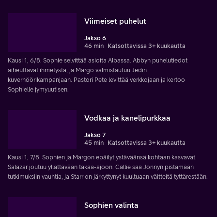
Viimeiset puhelut
Jakso 6
46 min
Katsottavissa 3+ kuukautta
Kausi 1, 6/8. Sophie selvittää asioita Albassa. Abbyn puhelutiedot
aiheuttavat ihmetystä, ja Margo valmistautuu Jedin
kuvernöörikampanjaan. Pastori Pete levittää verkkojaan ja kertoo
Sophielle jymyuutisen.
Vodkaa ja kanelipurkkaa
Jakso 7
45 min
Katsottavissa 3+ kuukautta
Kausi 1, 7/8. Sophien ja Margon epäilyt ystäväänsä kohtaan kasvavat.
Salazar joutuu yllättävään takaa-ajoon. Callie saa Jonnyn pistämään
tutkimuksiin vauhtia, ja Starr on järkyttynyt kuultuaan väitteitä tyttärestään.
Sophien valinta