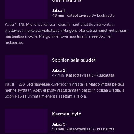
Jakso 1
48 min
Katsottavissa 3+ kuukautta
Kausi 1, 1/8. Miehensä kanssa Texasiin muuttanut Sophie kohtaa
yllättävissä merkeissä viehättävän Margon, joka kutsuu hänet viettämään
naisteniltaa mökille. Margon kiehtova maailma imaisee Sophien
mukaansa.
Sophien salaisuudet
Jakso 2
47 min
Katsottavissa 3+ kuukautta
Kausi 1, 2/8. Jed haaveilee kuvernöörin virasta, ja Margo yrittää peitellä
menneisyyttään. Abby ei pysty vastustamaan pastorin poikaa Bradia, ja
Sophie alkaa uhmata miehensä asettamia rajoja.
Karmea löytö
Jakso 3
50 min
Katsottavissa 3+ kuukautta