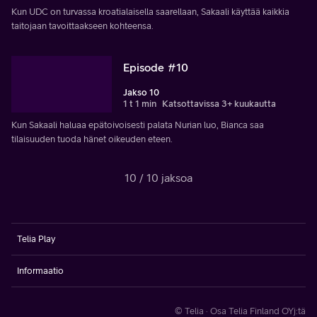
Kun UDC on turvassa kroatialaisella saarellaan, Sakaali käyttää kaikkia
taitojaan tavoittaakseen kohteensa.
Episode #10
Jakso 10
1 t 1 min
Katsottavissa 3+ kuukautta
Kun Sakaali haluaa epätoivoisesti palata Nurian luo, Bianca saa
tilaisuuden tuoda hänet oikeuden eteen.
10 / 10 jaksoa
Telia Play
Informaatio
© Telia · Osa Telia Finland OYj:tä