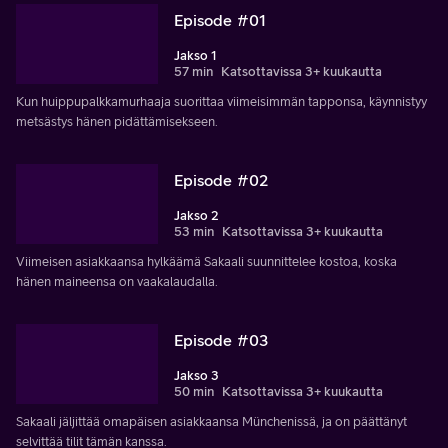
Episode #01
Jakso 1
57 min
Katsottavissa 3+ kuukautta
Kun huippupalkkamurhaaja suorittaa viimeisimmän tapponsa, käynnistyy
metsästys hänen pidättämisekseen.
Episode #02
Jakso 2
53 min
Katsottavissa 3+ kuukautta
Viimeisen asiakkaansa hylkäämä Sakaali suunnittelee kostoa, koska
hänen maineensa on vaakalaudalla.
Episode #03
Jakso 3
50 min
Katsottavissa 3+ kuukautta
Sakaali jäljittää omapäisen asiakkaansa Münchenissä, ja on päättänyt
selvittää tilit tämän kanssa.