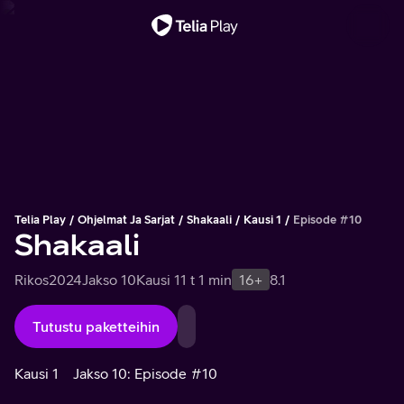
Tärkeä viesti
Telia Play
Ohjelmat Ja Sarjat
Shakaali
Kausi 1
Episode #10
Shakaali
Rikos
2024
Jakso 10
Kausi 1
1 t 1 min
16+
8.1
Tutustu paketteihin
Kausi 1
Jakso 10: Episode #10