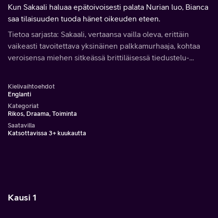
Kun Sakaali haluaa epätoivoisesti palata Nurian luo, Bianca
saa tilaisuuden tuoda hänet oikeuden eteen.
Tietoa sarjasta: Sakaali, vertaansa vailla oleva, erittäin
vaikeasti tavoitettava yksinäinen palkkamurhaaja, kohtaa
veroisensa miehen sitkeässä brittiläisessä tiedustelu-
upseerissa, joka jahtaa häntä ympäri Eurooppaa.
Kielivaihtoehdot
Englanti
Kategoriat
Rikos, Draama, Toiminta
Saatavilla
Katsottavissa 3+ kuukautta
Kausi 1