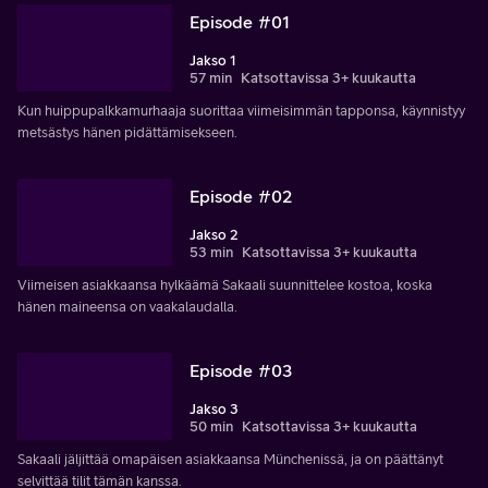
Episode #01
Jakso 1
57 min
Katsottavissa 3+ kuukautta
Kun huippupalkkamurhaaja suorittaa viimeisimmän tapponsa, käynnistyy
metsästys hänen pidättämisekseen.
Episode #02
Jakso 2
53 min
Katsottavissa 3+ kuukautta
Viimeisen asiakkaansa hylkäämä Sakaali suunnittelee kostoa, koska
hänen maineensa on vaakalaudalla.
Episode #03
Jakso 3
50 min
Katsottavissa 3+ kuukautta
Sakaali jäljittää omapäisen asiakkaansa Münchenissä, ja on päättänyt
selvittää tilit tämän kanssa.