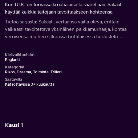
Kun UDC on turvassa kroatialaisella saarellaan, Sakaali
käyttää kaikkia taitojaan tavoittaakseen kohteensa.
Tietoa sarjasta: Sakaali, vertaansa vailla oleva, erittäin
vaikeasti tavoitettava yksinäinen palkkamurhaaja, kohtaa
veroisensa miehen sitkeässä brittiläisessä tiedustelu-
upseerissa, joka jahtaa häntä ympäri Eurooppaa.
Kielivaihtoehdot
Englanti
Kategoriat
Rikos, Draama, Toiminta, Trilleri
Saatavilla
Katsottavissa 3+ kuukautta
Kausi 1