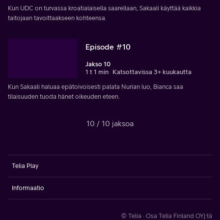
Kun UDC on turvassa kroatialaisella saarellaan, Sakaali käyttää kaikkia
taitojaan tavoittaakseen kohteensa.
Episode #10
Jakso 10
1 t 1 min
Katsottavissa 3+ kuukautta
Kun Sakaali haluaa epätoivoisesti palata Nurian luo, Bianca saa
tilaisuuden tuoda hänet oikeuden eteen.
10 / 10 jaksoa
Telia Play
Informaatio
© Telia · Osa Telia Finland OYj:tä