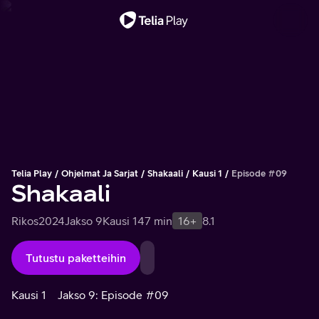
Tärkeä viesti
Telia Play
Ohjelmat Ja Sarjat
Shakaali
Kausi 1
Episode #09
Shakaali
Rikos
2024
Jakso 9
Kausi 1
47 min
16+
8.1
Tutustu paketteihin
Kausi 1
Jakso 9: Episode #09