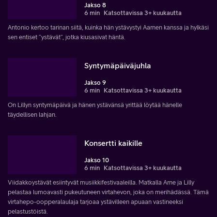
Jakso 8
6 min
Katsottavissa 3+ kuukautta
Antonio kertoo tarinan siitä, kuinka hän ystävystyi Aarnen kanssa ja hylkäsi
sen entiset “ystävät”, jotka kiusasivat häntä.
Syntymäpäiväjuhla
Jakso 9
6 min
Katsottavissa 3+ kuukautta
On Lillyn syntymäpäivä ja hänen ystävänsä yrittää löytää hänelle
täydellisen lahjan.
Konsertti kaikille
Jakso 10
6 min
Katsottavissa 3+ kuukautta
Viidakkoystävät esiintyvät musiikkifestivaaleilla. Matkalla Arne ja Lilly
pelastaa lumoavasti pukeutuneen virtahevon, joka on merihädässä. Tämä
virtahepo-oopperalaulaja tarjoaa ystävilleen apuaan vastineeksi
pelastustöistä.