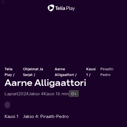
Tärkeä viesti
Telia
Ohjelmat Ja
Aarne
Kausi
Piraatti-
Play
Sarjat
Alligaattori
1
Pedro
Aarne Alligaattori
Lapset
2024
Jakso 4
Kausi 1
6 min
0+
Kausi 1
Jakso 4: Piraatti-Pedro