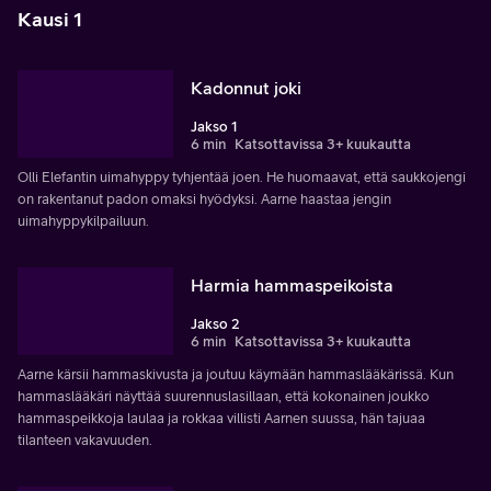
Kausi 1
Kadonnut joki
Jakso 1
6 min
Katsottavissa 3+ kuukautta
Olli Elefantin uimahyppy tyhjentää joen. He huomaavat, että saukkojengi
on rakentanut padon omaksi hyödyksi. Aarne haastaa jengin
uimahyppykilpailuun.
Harmia hammaspeikoista
Jakso 2
6 min
Katsottavissa 3+ kuukautta
Aarne kärsii hammaskivusta ja joutuu käymään hammaslääkärissä. Kun
hammaslääkäri näyttää suurennuslasillaan, että kokonainen joukko
hammaspeikkoja laulaa ja rokkaa villisti Aarnen suussa, hän tajuaa
tilanteen vakavuuden.