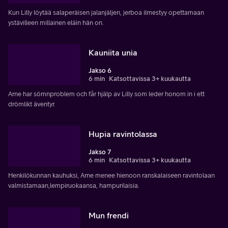
Kun Lilly löytää salaperäisen jalanjäljen, jerboa ilmestyy opettamaan
ystävilleen millainen eläin hän on.
Kauniita unia
Jakso 6
6 min
Katsottavissa 3+ kuukautta
Arne har sömnproblem och får hjälp av Lilly som leder honom in i ett
drömlikt äventyr.
Hupia ravintolassa
Jakso 7
6 min
Katsottavissa 3+ kuukautta
Henkilökunnan kauhuksi, Arne menee hienoon ranskalaiseen ravintolaan
valmistamaan,lempiruokaansa, hampurilaisia.
Mun frendi