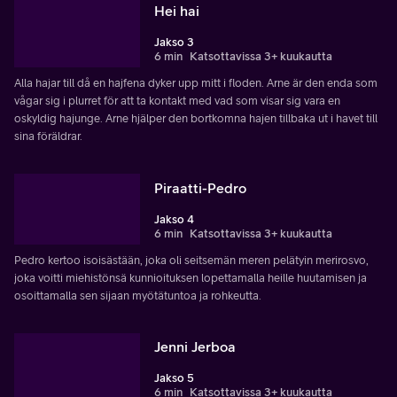
Hei hai
Jakso 3
6 min
Katsottavissa 3+ kuukautta
Alla hajar till då en hajfena dyker upp mitt i floden. Arne är den enda som
vågar sig i plurret för att ta kontakt med vad som visar sig vara en
oskyldig hajunge. Arne hjälper den bortkomna hajen tillbaka ut i havet till
sina föräldrar.
Piraatti-Pedro
Jakso 4
6 min
Katsottavissa 3+ kuukautta
Pedro kertoo isoisästään, joka oli seitsemän meren pelätyin merirosvo,
joka voitti miehistönsä kunnioituksen lopettamalla heille huutamisen ja
osoittamalla sen sijaan myötätuntoa ja rohkeutta.
Jenni Jerboa
Jakso 5
6 min
Katsottavissa 3+ kuukautta