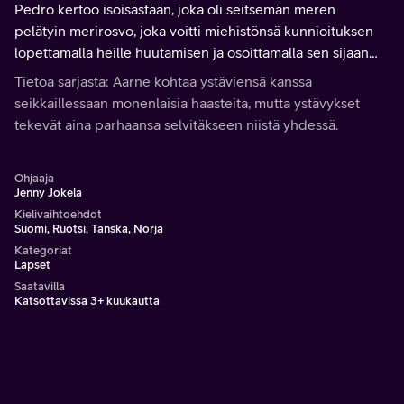
Pedro kertoo isoisästään, joka oli seitsemän meren
pelätyin merirosvo, joka voitti miehistönsä kunnioituksen
lopettamalla heille huutamisen ja osoittamalla sen sijaan
myötätuntoa ja rohkeutta.
Tietoa sarjasta: Aarne kohtaa ystäviensä kanssa
seikkaillessaan monenlaisia haasteita, mutta ystävykset
tekevät aina parhaansa selvitäkseen niistä yhdessä.
Ohjaaja
Jenny Jokela
Kielivaihtoehdot
Suomi, Ruotsi, Tanska, Norja
Kategoriat
Lapset
Saatavilla
Katsottavissa 3+ kuukautta