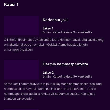
Kausi 1
Kadonnut joki
Jakso 1
6 min
Katsottavissa 3+ kuukautta
Olli Elefantin uimahyppy tyhjentää joen. He huomaavat, että saukkojengi
on rakentanut padon omaksi hyödyksi. Aarne haastaa jengin
uimahyppykilpailuun.
Harmia hammaspeikoista
Jakso 2
6 min
Katsottavissa 3+ kuukautta
Aarne kärsii hammaskivusta ja joutuu käymään hammaslääkärissä. Kun
hammaslääkäri näyttää suurennuslasillaan, että kokonainen joukko
hammaspeikkoja laulaa ja rokkaa villisti Aarnen suussa, hän tajuaa
tilanteen vakavuuden.