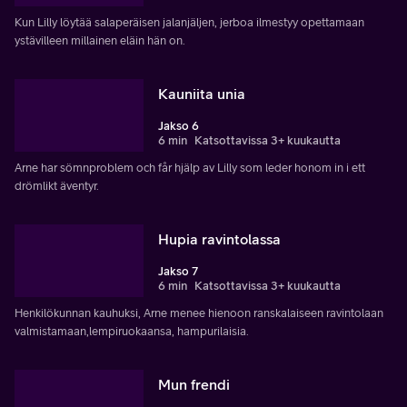
Kun Lilly löytää salaperäisen jalanjäljen, jerboa ilmestyy opettamaan
ystävilleen millainen eläin hän on.
Kauniita unia
Jakso 6
6 min
Katsottavissa 3+ kuukautta
Arne har sömnproblem och får hjälp av Lilly som leder honom in i ett
drömlikt äventyr.
Hupia ravintolassa
Jakso 7
6 min
Katsottavissa 3+ kuukautta
Henkilökunnan kauhuksi, Arne menee hienoon ranskalaiseen ravintolaan
valmistamaan,lempiruokaansa, hampurilaisia.
Mun frendi