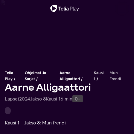
Tärkeä viesti
Telia
Ohjelmat Ja
Aarne
Kausi
Mun
Play
Sarjat
Alligaattori
1
Frendi
Aarne Alligaattori
Lapset
2024
Jakso 8
Kausi 1
6 min
0+
Kausi 1
Jakso 8: Mun frendi