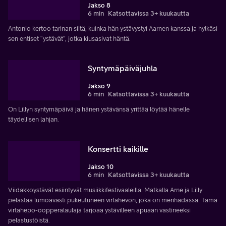
Jakso 8
6 min
Katsottavissa 3+ kuukautta
Antonio kertoo tarinan siitä, kuinka hän ystävystyi Aarnen kanssa ja hylkäsi
sen entiset “ystävät”, jotka kiusasivat häntä.
Syntymäpäiväjuhla
Jakso 9
6 min
Katsottavissa 3+ kuukautta
On Lillyn syntymäpäivä ja hänen ystävänsä yrittää löytää hänelle
täydellisen lahjan.
Konsertti kaikille
Jakso 10
6 min
Katsottavissa 3+ kuukautta
Viidakkoystävät esiintyvät musiikkifestivaaleilla. Matkalla Arne ja Lilly
pelastaa lumoavasti pukeutuneen virtahevon, joka on merihädässä. Tämä
virtahepo-oopperalaulaja tarjoaa ystävilleen apuaan vastineeksi
pelastustöistä.