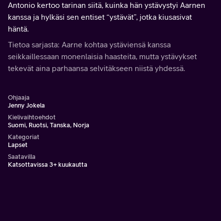
Antonio kertoo tarinan siitä, kuinka hän ystävystyi Aarnen
kanssa ja hylkäsi sen entiset “ystävät”, jotka kiusasivat
häntä.
Tietoa sarjasta: Aarne kohtaa ystäviensä kanssa
seikkaillessaan monenlaisia haasteita, mutta ystävykset
tekevät aina parhaansa selvitäkseen niistä yhdessä.
Ohjaaja
Jenny Jokela
Kielivaihtoehdot
Suomi, Ruotsi, Tanska, Norja
Kategoriat
Lapset
Saatavilla
Katsottavissa 3+ kuukautta