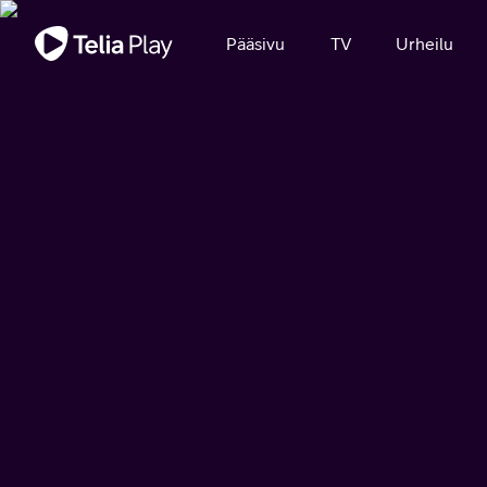
Tärkeä viesti
Pääsivu
TV
Urheilu