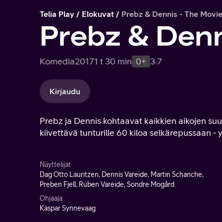
Telia Play
Elokuvat
Prebz & Dennis - The Movi
Prebz & Denn
Komedia
2017
1 t 30 min
0+
3.7
Kirjaudu
Prebz ja Dennis kohtaavat kaikkien aikojen s
kiivettävä tunturille 60 kiloa selkärepussaan - 
Näyttelijät
Dag Otto Lauritzen, Dennis Vareide, Martin Schanche,
Preben Fjell, Ruben Vareide, Sondre Mogård
Ohjaaja
Kaspar Synnevaag