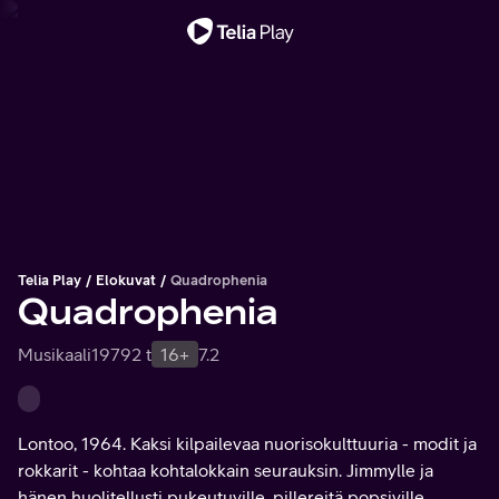
Tärkeä viesti
Telia Play
Elokuvat
Quadrophenia
Quadrophenia
Musikaali
1979
2 t
16+
7.2
Lontoo, 1964. Kaksi kilpailevaa nuorisokulttuuria - modit ja
rokkarit - kohtaa kohtalokkain seurauksin. Jimmylle ja
hänen huolitellusti pukeutuville, pillereitä popsiville,