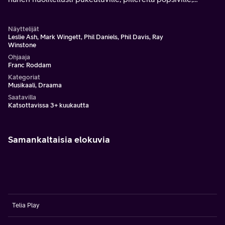
skoottereilla huristeleville kavereilleen modina olo on
elämäntapa.
Näyttelijät
Leslie Ash, Mark Wingett, Phil Daniels, Phil Davis, Ray
Winstone
Ohjaaja
Franc Roddam
Kategoriat
Musikaali, Draama
Saatavilla
Katsottavissa 3+ kuukautta
Samankaltaisia elokuvia
Telia Play