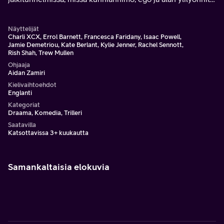
törmäävät toisiinsa.
Näyttelijät
Charli XCX, Errol Barnett, Francesca Faridany, Isaac Powell,
Jamie Demetriou, Kate Berlant, Kylie Jenner, Rachel Sennott,
Rish Shah, Trew Mullen
Ohjaaja
Aidan Zamiri
Kielivaihtoehdot
Englanti
Kategoriat
Draama, Komedia, Trilleri
Saatavilla
Katsottavissa 3+ kuukautta
Samankaltaisia elokuvia