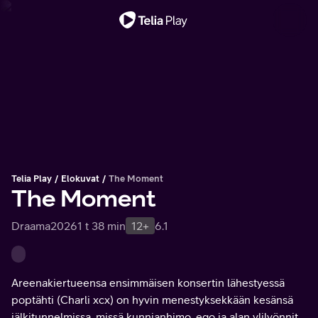
Tärkeä viesti
Telia Play
Elokuvat
The Moment
The Moment
Draama
2026
1 t 38 min
12+
6.1
Areenakiertueensa ensimmäisen konsertin lähestyessä
poptähti (Charli xcx) on hyvin menestyksekkään kesänsä
jälkitunnelmissa, missä kunnianhimo, ego ja alan ylilyönnit