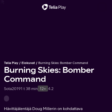
Tärkeä viesti
Telia Play
Elokuvat
Burning Skies: Bomber Command
Burning Skies: Bomber
Command
Sota
2019
1 t 38 min
12+
4.2
Hävittäjälentäjä Doug Millerin on kohdattava