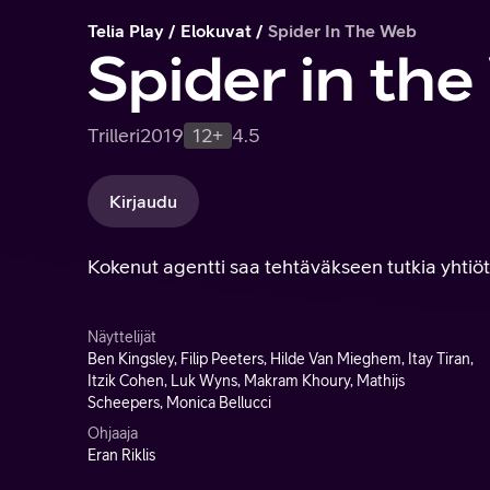
Telia Play
Elokuvat
Spider In The Web
Spider in th
Trilleri
2019
12+
4.5
Kirjaudu
Kokenut agentti saa tehtäväkseen tutkia yhtiöt
Näyttelijät
Ben Kingsley, Filip Peeters, Hilde Van Mieghem, Itay Tiran,
Itzik Cohen, Luk Wyns, Makram Khoury, Mathijs
Scheepers, Monica Bellucci
Ohjaaja
Eran Riklis