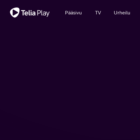
Tärkeä viesti
Pääsivu
TV
Urheilu