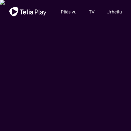
Tärkeä viesti
Pääsivu
TV
Urheilu