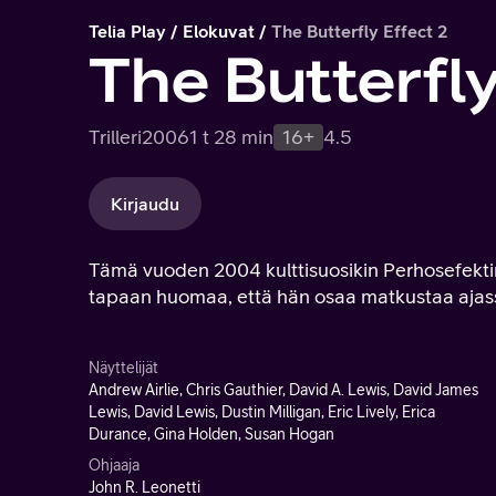
Telia Play
Elokuvat
The Butterfly Effect 2
The Butterfly
Trilleri
2006
1 t 28 min
16+
4.5
Kirjaudu
Tämä vuoden 2004 kulttisuosikin Perhosefekti
tapaan huomaa, että hän osaa matkustaa ajas
Näyttelijät
Andrew Airlie, Chris Gauthier, David A. Lewis, David James
Lewis, David Lewis, Dustin Milligan, Eric Lively, Erica
Durance, Gina Holden, Susan Hogan
Ohjaaja
John R. Leonetti