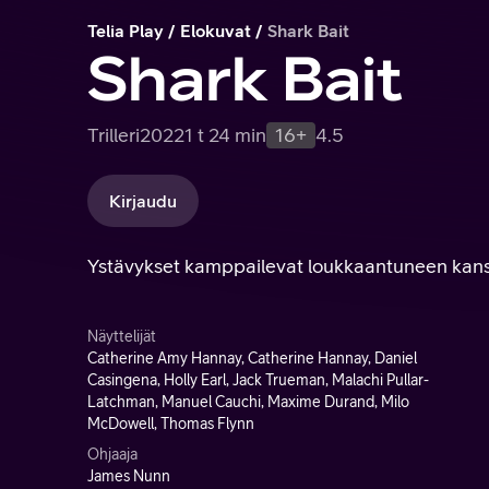
Telia Play
Elokuvat
Shark Bait
Shark Bait
Trilleri
2022
1 t 24 min
16+
4.5
Kirjaudu
Ystävykset kamppailevat loukkaantuneen kanss
Näyttelijät
Catherine Amy Hannay, Catherine Hannay, Daniel
Casingena, Holly Earl, Jack Trueman, Malachi Pullar-
Latchman, Manuel Cauchi, Maxime Durand, Milo
McDowell, Thomas Flynn
Ohjaaja
James Nunn