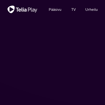
Tärkeä viesti
Pääsivu
TV
Urheilu