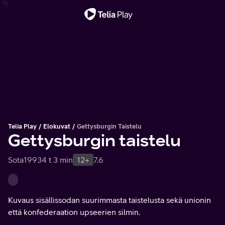
Tärkeä viesti
Telia Play
Elokuvat
Gettysburgin Taistelu
Gettysburgin taistelu
Sota
1993
4 t 3 min
12+
7.6
Kuvaus sisällissodan suurimmasta taistelusta sekä unionin
että konfederaation upseerien silmin.