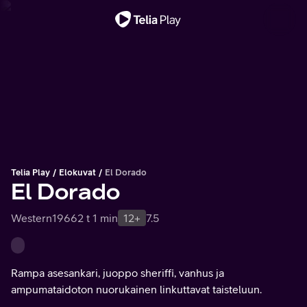
Tärkeä viesti
Telia Play
Elokuvat
El Dorado
El Dorado
Western
1966
2 t 1 min
12+
7.5
Rampa asesankari, juoppo sheriffi, vanhus ja
ampumataidoton nuorukainen linkuttavat taisteluun.