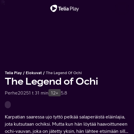
Tärkeä viesti
Telia Play
Elokuvat
The Legend Of Ochi
The Legend of Ochi
Perhe
2025
1 t 31 min
12+
5.8
Karpatian saaressa ujo tyttö pelkää salaperäistä eläinlajia,
jota kutsutaan ochiksi. Mutta kun hän löytää haavoittuneen
ochi-vauvan, joka on jätetty yksin, hän lähtee etsimään sille