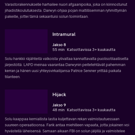
Varastorakennukselle harhailee nuori afgaanipoika, joka on kiinnostunut
jihadistikoulutuksesta. Darwyn ohjaa pojan maltillisemman ryhmittymän
pakeille, jottei tämä sekaantuisi solun toimintaan.
Intramural
Jakso 8
55 min
Katsottavissa 3+ kuukautta
Solu hankkii räjähteitä valkoista ylivaltaa kannattavalta puolisotilaalliselta
järjestöltä. LAPD meinaa vaarantaa Darwynin peitetehtävät pahemman
kerran ja hänen uusi yhteysvirkailijansa Patrice Serxner yrittää paikata
tilanteen.
Hijack
Jakso 9
48 min
Katsottavissa 3+ kuukautta
Solu kaappaa kemiallista lastia kuljettavan rekan valmistautuessaan
suureen operaatioonsa. Farik antaa miehilleen vapaata, jotta jokainen voi
hyvästellä läheisensä. Samaan aikaan FBI on solun jäljillä ja valmistelee