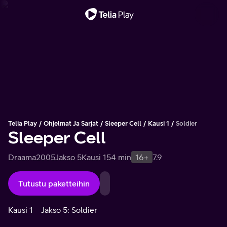
Tärkeä viesti
Telia Play
Ohjelmat Ja Sarjat
Sleeper Cell
Kausi 1
Soldier
Sleeper Cell
Draama
2005
Jakso 5
Kausi 1
54 min
16+
7.9
Tutustu paketteihin
Kausi 1
Jakso 5: Soldier