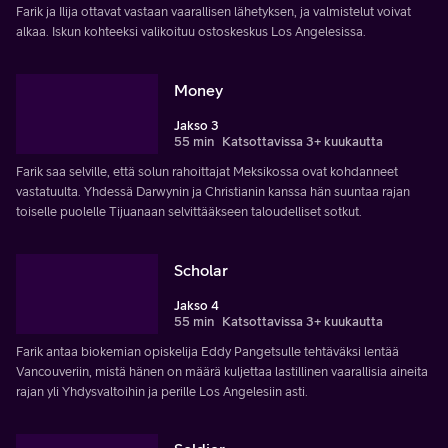
Farik ja Ilija ottavat vastaan vaarallisen lähetyksen, ja valmistelut voivat
alkaa. Iskun kohteeksi valikoituu ostoskeskus Los Angelesissa.
Money
Jakso 3
55 min
Katsottavissa 3+ kuukautta
Farik saa selville, että solun rahoittajat Meksikossa ovat kohdanneet
vastatuulta. Yhdessä Darwynin ja Christianin kanssa hän suuntaa rajan
toiselle puolelle Tijuanaan selvittääkseen taloudelliset sotkut.
Scholar
Jakso 4
55 min
Katsottavissa 3+ kuukautta
Farik antaa biokemian opiskelija Eddy Pangetsulle tehtäväksi lentää
Vancouveriin, mistä hänen on määrä kuljettaa lastillinen vaarallisia aineita
rajan yli Yhdysvaltoihin ja perille Los Angelesiin asti.