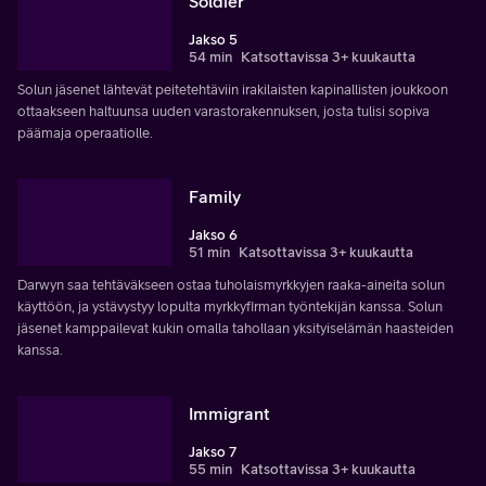
Soldier
Jakso 5
54 min
Katsottavissa 3+ kuukautta
Solun jäsenet lähtevät peitetehtäviin irakilaisten kapinallisten joukkoon
ottaakseen haltuunsa uuden varastorakennuksen, josta tulisi sopiva
päämaja operaatiolle.
Family
Jakso 6
51 min
Katsottavissa 3+ kuukautta
Darwyn saa tehtäväkseen ostaa tuholaismyrkkyjen raaka-aineita solun
käyttöön, ja ystävystyy lopulta myrkkyfirman työntekijän kanssa. Solun
jäsenet kamppailevat kukin omalla tahollaan yksityiselämän haasteiden
kanssa.
Immigrant
Jakso 7
55 min
Katsottavissa 3+ kuukautta