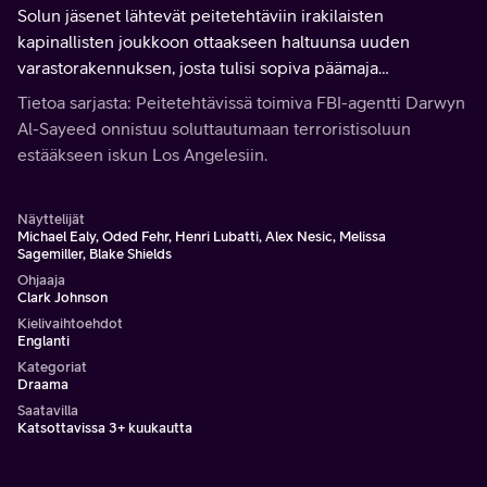
Solun jäsenet lähtevät peitetehtäviin irakilaisten
kapinallisten joukkoon ottaakseen haltuunsa uuden
varastorakennuksen, josta tulisi sopiva päämaja
operaatiolle.
Tietoa sarjasta: Peitetehtävissä toimiva FBI-agentti Darwyn
Al-Sayeed onnistuu soluttautumaan terroristisoluun
estääkseen iskun Los Angelesiin.
Näyttelijät
Michael Ealy, Oded Fehr, Henri Lubatti, Alex Nesic, Melissa
Sagemiller, Blake Shields
Ohjaaja
Clark Johnson
Kielivaihtoehdot
Englanti
Kategoriat
Draama
Saatavilla
Katsottavissa 3+ kuukautta