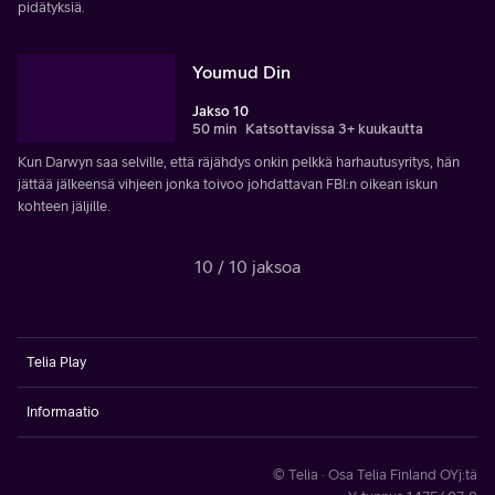
pidätyksiä.
Youmud Din
Jakso 10
50 min
Katsottavissa 3+ kuukautta
Kun Darwyn saa selville, että räjähdys onkin pelkkä harhautusyritys, hän
jättää jälkeensä vihjeen jonka toivoo johdattavan FBI:n oikean iskun
kohteen jäljille.
10 / 10 jaksoa
Telia Play
Informaatio
© Telia · Osa Telia Finland OYj:tä