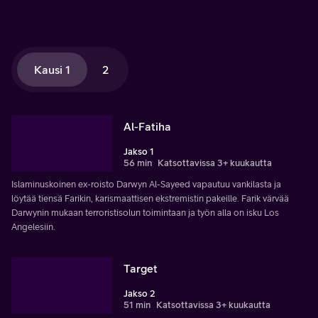
Kausi 1
2
Al-Fatiha
Jakso 1
56 min
Katsottavissa 3+ kuukautta
Islaminuskoinen ex-roisto Darwyn Al-Sayeed vapautuu vankilasta ja
löytää tiensä Farikin, karismaattisen ekstremistin pakeille. Farik värvää
Darwynin mukaan terroristisolun toimintaan ja työn alla on isku Los
Angelesiin.
Target
Jakso 2
51 min
Katsottavissa 3+ kuukautta