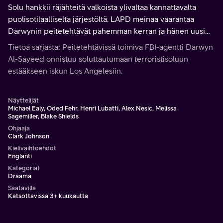
Solu hankkii räjähteitä valkoista ylivaltaa kannattavalta
puolisotilaalliselta järjestöltä. LAPD meinaa vaarantaa
Darwynin peitetehtävät pahemman kerran ja hänen uusi
yhteysvirkailijansa Patrice Serxner yrittää paikata tilanteen.
Tietoa sarjasta: Peitetehtävissä toimiva FBI-agentti Darwyn
Al-Sayeed onnistuu soluttautumaan terroristisoluun
estääkseen iskun Los Angelesiin.
Näyttelijät
Michael Ealy, Oded Fehr, Henri Lubatti, Alex Nesic, Melissa
Sagemiller, Blake Shields
Ohjaaja
Clark Johnson
Kielivaihtoehdot
Englanti
Kategoriat
Draama
Saatavilla
Katsottavissa 3+ kuukautta