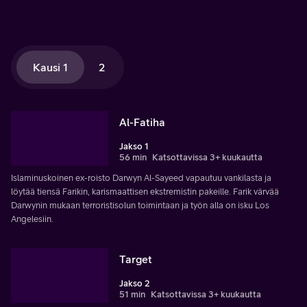
Kausi 1
2
Al-Fatiha
Jakso 1
56 min
Katsottavissa 3+ kuukautta
Islaminuskoinen ex-roisto Darwyn Al-Sayeed vapautuu vankilasta ja
löytää tiensä Farikin, karismaattisen ekstremistin pakeille. Farik värvää
Darwynin mukaan terroristisolun toimintaan ja työn alla on isku Los
Angelesiin.
Target
Jakso 2
51 min
Katsottavissa 3+ kuukautta