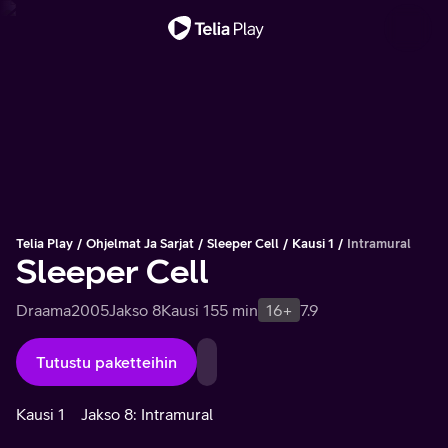
Tärkeä viesti
Telia Play
Ohjelmat Ja Sarjat
Sleeper Cell
Kausi 1
Intramural
Sleeper Cell
Draama
2005
Jakso 8
Kausi 1
55 min
16+
7.9
Tutustu paketteihin
Kausi 1
Jakso 8: Intramural