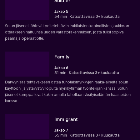
Soldier
Jakso 5
54 min
Katsottavissa 3+ kuukautta
Solun jäsenet lähtevät peitetehtäviin irakilaisten kapinallisten joukkoon
ottaakseen haltuunsa uuden varastorakennuksen, josta tulisi sopiva
päämaja operaatiolle.
Family
Jakso 6
51 min
Katsottavissa 3+ kuukautta
Darwyn saa tehtäväkseen ostaa tuholaismyrkkyjen raaka-aineita solun
käyttöön, ja ystävystyy lopulta myrkkyfirman työntekijän kanssa. Solun
jäsenet kamppailevat kukin omalla tahollaan yksityiselämän haasteiden
kanssa.
Immigrant
Jakso 7
55 min
Katsottavissa 3+ kuukautta