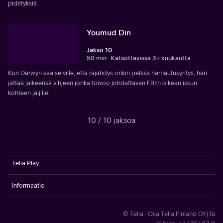
pidätyksiä.
Youmud Din
Jakso 10
50 min
Katsottavissa 3+ kuukautta
Kun Darwyn saa selville, että räjähdys onkin pelkkä harhautusyritys, hän
jättää jälkeensä vihjeen jonka toivoo johdattavan FBI:n oikean iskun
kohteen jäljille.
10 / 10 jaksoa
Telia Play
Informaatio
© Telia · Osa Telia Finland OYj:tä