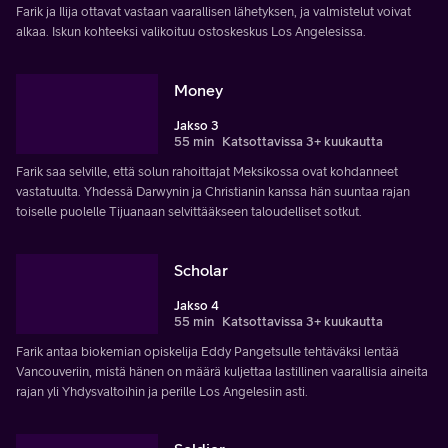
Farik ja Ilija ottavat vastaan vaarallisen lähetyksen, ja valmistelut voivat
alkaa. Iskun kohteeksi valikoituu ostoskeskus Los Angelesissa.
Money
Jakso 3
55 min
Katsottavissa 3+ kuukautta
Farik saa selville, että solun rahoittajat Meksikossa ovat kohdanneet
vastatuulta. Yhdessä Darwynin ja Christianin kanssa hän suuntaa rajan
toiselle puolelle Tijuanaan selvittääkseen taloudelliset sotkut.
Scholar
Jakso 4
55 min
Katsottavissa 3+ kuukautta
Farik antaa biokemian opiskelija Eddy Pangetsulle tehtäväksi lentää
Vancouveriin, mistä hänen on määrä kuljettaa lastillinen vaarallisia aineita
rajan yli Yhdysvaltoihin ja perille Los Angelesiin asti.