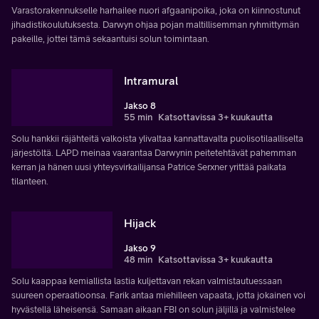
Varastorakennukselle harhailee nuori afgaanipoika, joka on kiinnostunut
jihadistikoulutuksesta. Darwyn ohjaa pojan maltillisemman ryhmittymän
pakeille, jottei tämä sekaantuisi solun toimintaan.
Intramural
Jakso 8
55 min
Katsottavissa 3+ kuukautta
Solu hankkii räjähteitä valkoista ylivaltaa kannattavalta puolisotilaalliselta
järjestöltä. LAPD meinaa vaarantaa Darwynin peitetehtävät pahemman
kerran ja hänen uusi yhteysvirkailijansa Patrice Serxner yrittää paikata
tilanteen.
Hijack
Jakso 9
48 min
Katsottavissa 3+ kuukautta
Solu kaappaa kemiallista lastia kuljettavan rekan valmistautuessaan
suureen operaatioonsa. Farik antaa miehilleen vapaata, jotta jokainen voi
hyvästellä läheisensä. Samaan aikaan FBI on solun jäljillä ja valmistelee