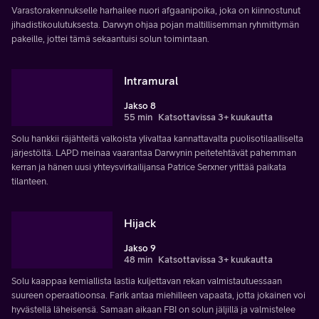
Varastorakennukselle harhailee nuori afgaanipoika, joka on kiinnostunut
jihadistikoulutuksesta. Darwyn ohjaa pojan maltillisemman ryhmittymän
pakeille, jottei tämä sekaantuisi solun toimintaan.
Intramural
Jakso 8
55 min
Katsottavissa 3+ kuukautta
Solu hankkii räjähteitä valkoista ylivaltaa kannattavalta puolisotilaalliselta
järjestöltä. LAPD meinaa vaarantaa Darwynin peitetehtävät pahemman
kerran ja hänen uusi yhteysvirkailijansa Patrice Serxner yrittää paikata
tilanteen.
Hijack
Jakso 9
48 min
Katsottavissa 3+ kuukautta
Solu kaappaa kemiallista lastia kuljettavan rekan valmistautuessaan
suureen operaatioonsa. Farik antaa miehilleen vapaata, jotta jokainen voi
hyvästellä läheisensä. Samaan aikaan FBI on solun jäljillä ja valmistelee