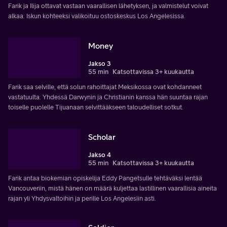
Farik ja Ilija ottavat vastaan vaarallisen lähetyksen, ja valmistelut voivat
alkaa. Iskun kohteeksi valikoituu ostoskeskus Los Angelesissa.
Money
Jakso 3
55 min
Katsottavissa 3+ kuukautta
Farik saa selville, että solun rahoittajat Meksikossa ovat kohdanneet
vastatuulta. Yhdessä Darwynin ja Christianin kanssa hän suuntaa rajan
toiselle puolelle Tijuanaan selvittääkseen taloudelliset sotkut.
Scholar
Jakso 4
55 min
Katsottavissa 3+ kuukautta
Farik antaa biokemian opiskelija Eddy Pangetsulle tehtäväksi lentää
Vancouveriin, mistä hänen on määrä kuljettaa lastillinen vaarallisia aineita
rajan yli Yhdysvaltoihin ja perille Los Angelesiin asti.