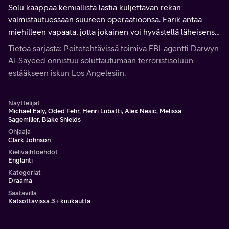
Solu kaappaa kemiallista lastia kuljettavan rekan
valmistautuessaan suureen operaatioonsa. Farik antaa
miehilleen vapaata, jotta jokainen voi hyvästellä läheisensä.
Samaan aikaan FBI on solun jäljillä ja valmistelee
Tietoa sarjasta: Peitetehtävissä toimiva FBI-agentti Darwyn
pidätyksiä.
Al-Sayeed onnistuu soluttautumaan terroristisoluun
estääkseen iskun Los Angelesiin.
Näyttelijät
Michael Ealy, Oded Fehr, Henri Lubatti, Alex Nesic, Melissa
Sagemiller, Blake Shields
Ohjaaja
Clark Johnson
Kielivaihtoehdot
Englanti
Kategoriat
Draama
Saatavilla
Katsottavissa 3+ kuukautta