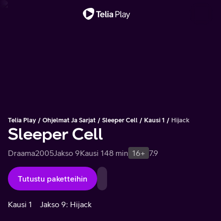
Tärkeä viesti
Telia Play
Ohjelmat Ja Sarjat
Sleeper Cell
Kausi 1
Hijack
Sleeper Cell
Draama
2005
Jakso 9
Kausi 1
48 min
16+
7.9
Tutustu paketteihin
Kausi 1
Jakso 9: Hijack