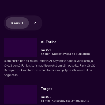
Kausi 1
2
Al-Fatiha
Jakso 1
56 min
Katsottavissa 3+ kuukautta
Islaminuskoinen ex-roisto Darwyn Al-Sayeed vapautuu vankilasta ja
löytää tiensä Farikin, karismaattisen ekstremistin pakeille. Farik värvää
Darwynin mukaan terroristisolun toimintaan ja työn alla on isku Los
Angelesiin.
Target
Jakso 2
51 min
Katsottavissa 3+ kuukautta