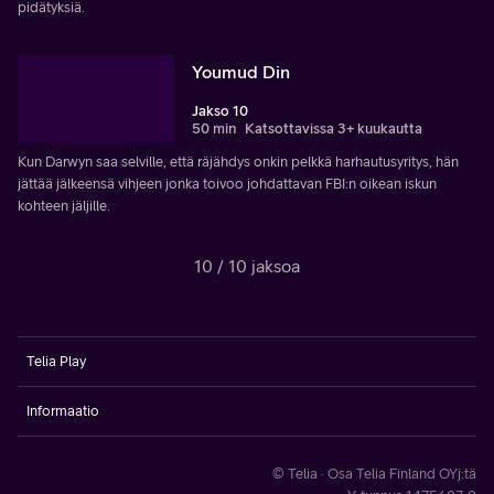
pidätyksiä.
Youmud Din
Jakso 10
50 min
Katsottavissa 3+ kuukautta
Kun Darwyn saa selville, että räjähdys onkin pelkkä harhautusyritys, hän
jättää jälkeensä vihjeen jonka toivoo johdattavan FBI:n oikean iskun
kohteen jäljille.
10 / 10 jaksoa
Telia Play
Informaatio
© Telia · Osa Telia Finland OYj:tä