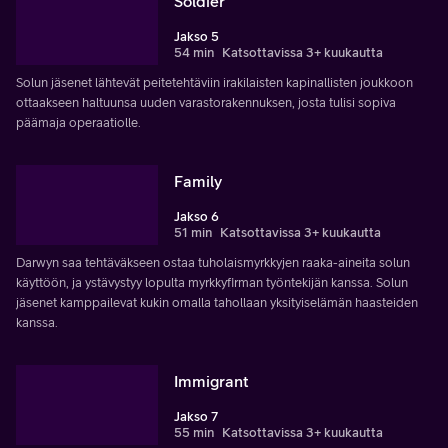
Soldier
Jakso 5
54 min
Katsottavissa 3+ kuukautta
Solun jäsenet lähtevät peitetehtäviin irakilaisten kapinallisten joukkoon
ottaakseen haltuunsa uuden varastorakennuksen, josta tulisi sopiva
päämaja operaatiolle.
Family
Jakso 6
51 min
Katsottavissa 3+ kuukautta
Darwyn saa tehtäväkseen ostaa tuholaismyrkkyjen raaka-aineita solun
käyttöön, ja ystävystyy lopulta myrkkyfirman työntekijän kanssa. Solun
jäsenet kamppailevat kukin omalla tahollaan yksityiselämän haasteiden
kanssa.
Immigrant
Jakso 7
55 min
Katsottavissa 3+ kuukautta