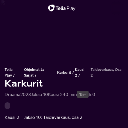
Tärkeä viesti
Telia
Ohjelmat Ja
Kausi
Taidevarkaus, Osa
Karkurit
Play
Sarjat
2
2
Karkurit
Draama
2023
Jakso 10
Kausi 2
40 min
15+
6.0
Kausi 2
Jakso 10: Taidevarkaus, osa 2