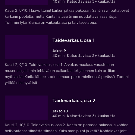
40 min
Katsottavissa 3+ kuukautta
Kausi 2, 8/10. Haavoittunut karkuri jatkaa pakoaan. Santin sympatiat ovat
karkurin puolella, mutta Karita haluaa tiimin noudattavan sääntöjä.
Tommin tytär Bianca on vaikeuksissa ja tarvitsee apua.
Taidevarkaus, osa 1
Jakso 9
40 min
Katsottavissa 3+ kuukautta
Kausi 2, 9/10. Taidevarkaus, osa 1. Arvokas maalaus varastetaan
museosta ja tiimin tehtävä on paikantaa tekijä ennen kuin on liian
myöhäistä. Karita lähtee sooloilemaan pakkomielteensä perässä. Tommi
yrittää olla hyvä isä.
Taidevarkaus, osa 2
Jakso 10
40 min
Katsottavissa 3+ kuukautta
Kausi 2, 10/10. Taidevarkaus, osa 2. Karita on pahassa pulassa ja kohtaa
heikkoutensa silmästä silmään. Kuka manipuloi ja ketä? Kohtalokas jahti