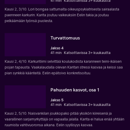
41 min
Katsottavissa 3+ kuukautta
Kausi 2, 3/10. Lori bongaa sattumalta oikeuspsykiatrisesta sairaalasta
paenneen karkurin. Karita joutuu vaikeuksiin Eelin takia ja joutuu
pelkäämään työnsä puolesta.
Turvattomuus
Jakso 4
41 min
Katsottavissa 3+ kuukautta
Kausi 2, 4/10. Karkuritiimi selvittää koulukodista karanneen teini-ikäisen
pojan tapausta. Vaakalaudalla olevan Karitan stressi kasvaa ja keissi saa
pian synkkiä käänteitä. Eelin epätoivo konkretisoituu.
Pahuuden kasvot, osa 1
Jakso 5
41 min
Katsottavissa 3+ kuukautta
Kausi 2, 5/10. Naisvankilan joukkopako pitää yksikön kiireisenä ja
vaarallinen sarjamyrkyttäjä on vapaalla jalalla. Karita ei halua enää yhtään
ruumista vahtivuoronsa aikana. Eelin syyllisyys kasvaa.