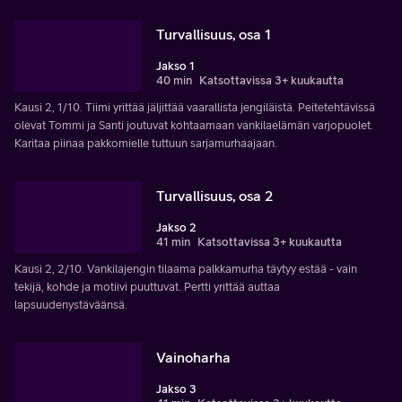
Turvallisuus, osa 1
Jakso 1
40 min
Katsottavissa 3+ kuukautta
Kausi 2, 1/10. Tiimi yrittää jäljittää vaarallista jengiläistä. Peitetehtävissä
olevat Tommi ja Santi joutuvat kohtaamaan vankilaelämän varjopuolet.
Karitaa piinaa pakkomielle tuttuun sarjamurhaajaan.
Turvallisuus, osa 2
Jakso 2
41 min
Katsottavissa 3+ kuukautta
Kausi 2, 2/10. Vankilajengin tilaama palkkamurha täytyy estää - vain
tekijä, kohde ja motiivi puuttuvat. Pertti yrittää auttaa
lapsuudenystäväänsä.
Vainoharha
Jakso 3