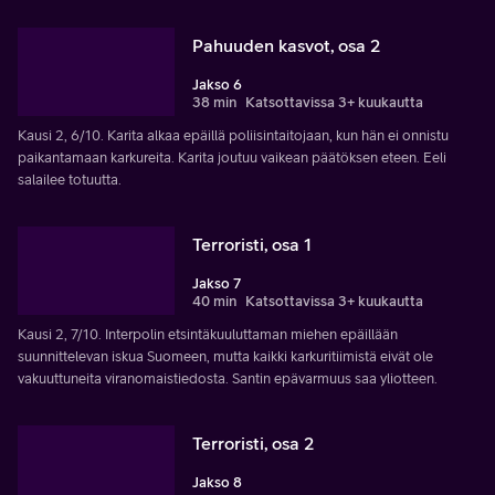
Pahuuden kasvot, osa 2
Jakso 6
38 min
Katsottavissa 3+ kuukautta
Kausi 2, 6/10. Karita alkaa epäillä poliisintaitojaan, kun hän ei onnistu
paikantamaan karkureita. Karita joutuu vaikean päätöksen eteen. Eeli
salailee totuutta.
Terroristi, osa 1
Jakso 7
40 min
Katsottavissa 3+ kuukautta
Kausi 2, 7/10. Interpolin etsintäkuuluttaman miehen epäillään
suunnittelevan iskua Suomeen, mutta kaikki karkuritiimistä eivät ole
vakuuttuneita viranomaistiedosta. Santin epävarmuus saa yliotteen.
Terroristi, osa 2
Jakso 8