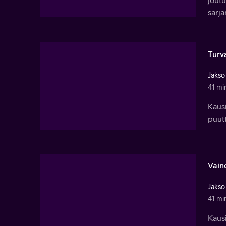
joutu
sarj
Turva
Jakso
41 mi
Kausi
puutt
Vain
Jakso
41 mi
Kausi