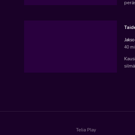
peräs
Taid
Jakso
40 mi
Kausi
silmä
Telia Play