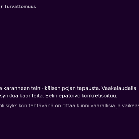
Turvattomuus
sta karanneen teini-ikäisen pojan tapausta. Vaakalaudalla
 synkkiä käänteitä. Eelin epätoivo konkretisoituu.
liisiyksikön tehtävänä on ottaa kiinni vaarallisia ja vaikeas