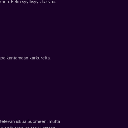
kana. Eelin syyllisyys kasvaa.
tu paikantamaan karkureita.
ittelevan iskua Suomeen, mutta
tin epävarmuus saa yliotteen.