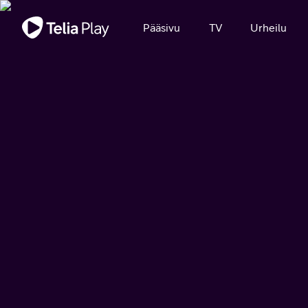
Tärkeä viesti
Pääsivu
TV
Urheilu