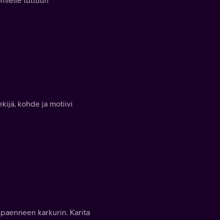
mielle tuttuun
kijä, kohde ja motiivi
a paenneen karkurin. Karita