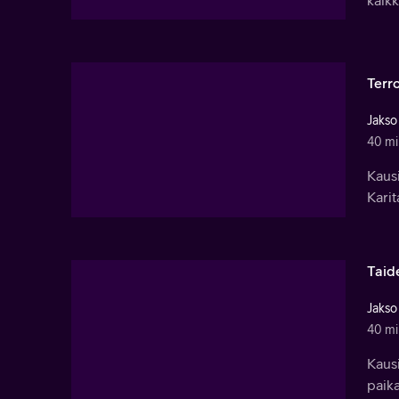
Terro
Jakso
40 mi
Kausi
Karit
Taid
Jakso
40 mi
Kausi
paika