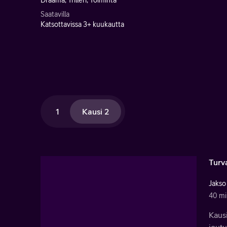
Draama, Trilleri, Toiminta
Saatavilla
Katsottavissa 3+ kuukautta
1
Kausi 2
Turva
Jakso
40 mi
Kausi