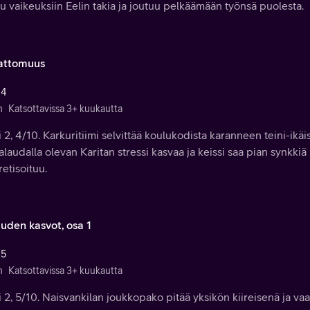
u vaikeuksiin Eelin takia ja joutuu pelkäämään työnsä puolesta.
attomuus
 4
n
Katsottavissa 3+ kuukautta
 2, 4/10. Karkuritiimi selvittää koulukodista karanneen teini-ikä
laudalla olevan Karitan stressi kasvaa ja keissi saa pian synkkiä
etisoituu.
uden kasvot, osa 1
 5
n
Katsottavissa 3+ kuukautta
 2, 5/10. Naisvankilan joukkopako pitää yksikön kiireisenä ja vaa