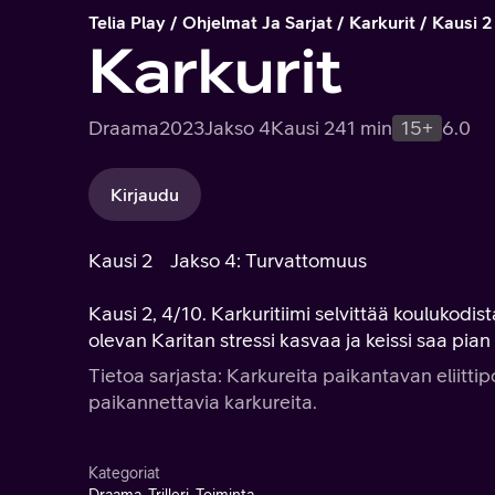
Telia Play
Ohjelmat Ja Sarjat
Karkurit
Kausi 2
Karkurit
Draama
2023
Jakso 4
Kausi 2
41 min
15+
6.0
Kirjaudu
Kausi 2
Jakso 4: Turvattomuus
Kausi 2, 4/10. Karkuritiimi selvittää koulukodi
olevan Karitan stressi kasvaa ja keissi saa pian
Tietoa sarjasta: Karkureita paikantavan eliittipo
paikannettavia karkureita.
Kategoriat