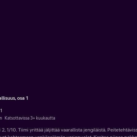
llisuus, osa 1
 1
n
Katsottavissa 3+ kuukautta
 2, 1/10. Tiimi yrittää jäljittää vaarallista jengiläistä. Peitetehtäv