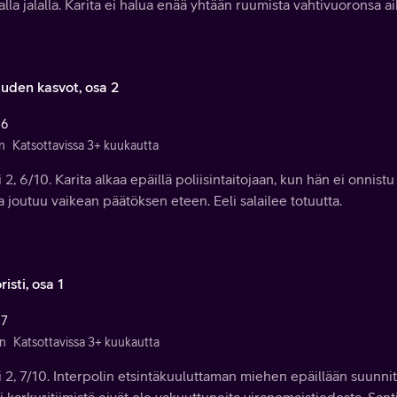
lla jalalla. Karita ei halua enää yhtään ruumista vahtivuoronsa ai
uden kasvot, osa 2
 6
n
Katsottavissa 3+ kuukautta
 2, 6/10. Karita alkaa epäillä poliisintaitojaan, kun hän ei onnis
a joutuu vaikean päätöksen eteen. Eeli salailee totuutta.
risti, osa 1
 7
n
Katsottavissa 3+ kuukautta
 2, 7/10. Interpolin etsintäkuuluttaman miehen epäillään suunn
i karkuritiimistä eivät ole vakuuttuneita viranomaistiedosta. San