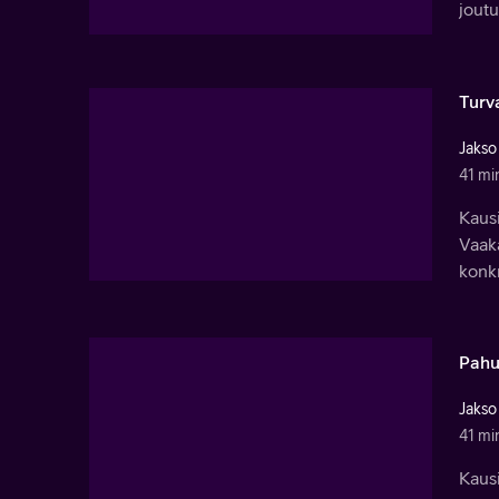
joutu
Turv
Jakso
41 mi
Kausi
Vaaka
konkr
Pahu
Jakso
41 mi
Kausi