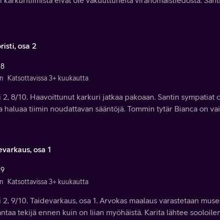
risti, osa 2
 8
n
Katsottavissa 3+ kuukautta
 2, 8/10. Haavoittunut karkuri jatkaa pakoaan. Santin sympatiat o
a haluaa tiimin noudattavan sääntöjä. Tommin tytär Bianca on vai
evarkaus, osa 1
 9
n
Katsottavissa 3+ kuukautta
 2, 9/10. Taidevarkaus, osa 1. Arvokas maalaus varastetaan museo
ntaa tekijä ennen kuin on liian myöhäistä. Karita lähtee sooloi