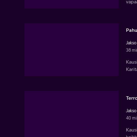
vapaa
Pahu
Jakso
38 mi
Kausi
Karit
Terro
Jakso
40 mi
Kausi
kaikk