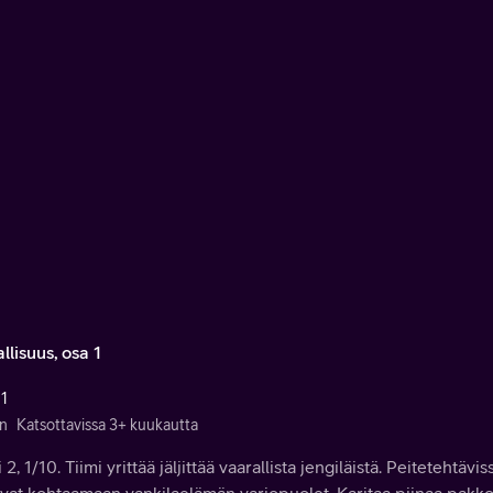
llisuus, osa 1
 1
n
Katsottavissa 3+ kuukautta
 2, 1/10. Tiimi yrittää jäljittää vaarallista jengiläistä. Peitetehtäv