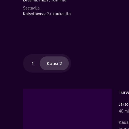
Draama, Trilleri, Toiminta
Saatavilla
Katsottavissa 3+ kuukautta
1
Kausi 2
Turva
Jakso
40 mi
Kausi