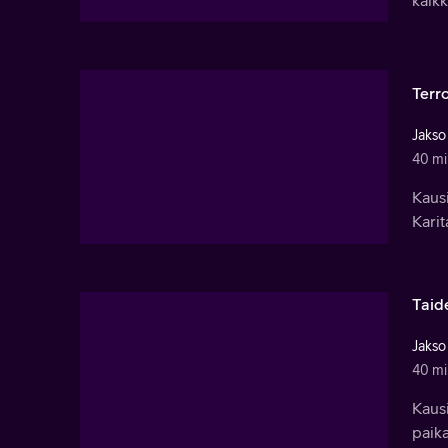
Terro
Jakso
40 mi
Kausi
Karit
Taid
Jakso
40 mi
Kausi
paika