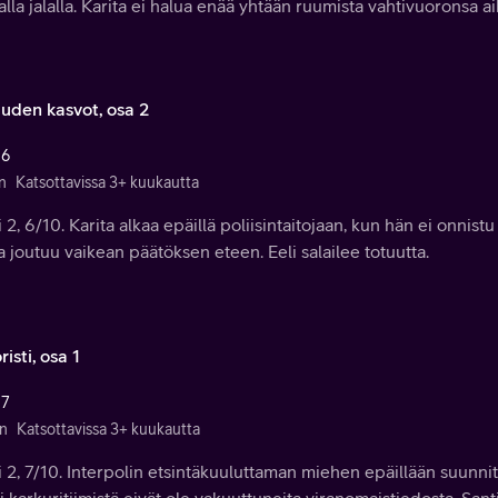
lla jalalla. Karita ei halua enää yhtään ruumista vahtivuoronsa ai
uden kasvot, osa 2
 6
n
Katsottavissa 3+ kuukautta
 2, 6/10. Karita alkaa epäillä poliisintaitojaan, kun hän ei onnis
a joutuu vaikean päätöksen eteen. Eeli salailee totuutta.
risti, osa 1
 7
n
Katsottavissa 3+ kuukautta
 2, 7/10. Interpolin etsintäkuuluttaman miehen epäillään suunn
i karkuritiimistä eivät ole vakuuttuneita viranomaistiedosta. San