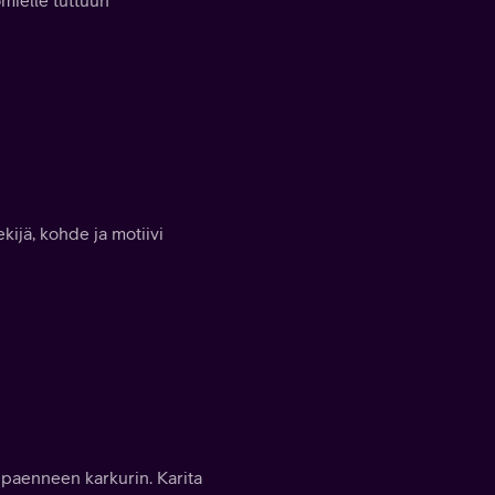
mielle tuttuun
kijä, kohde ja motiivi
a paenneen karkurin. Karita