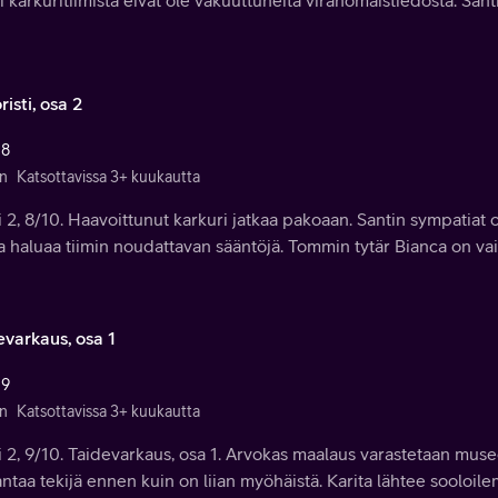
risti, osa 2
 8
n
Katsottavissa 3+ kuukautta
 2, 8/10. Haavoittunut karkuri jatkaa pakoaan. Santin sympatiat o
a haluaa tiimin noudattavan sääntöjä. Tommin tytär Bianca on vai
evarkaus, osa 1
 9
n
Katsottavissa 3+ kuukautta
 2, 9/10. Taidevarkaus, osa 1. Arvokas maalaus varastetaan museo
ntaa tekijä ennen kuin on liian myöhäistä. Karita lähtee sooloi