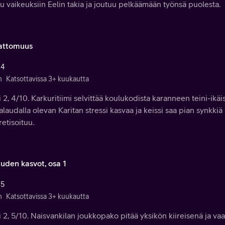
u vaikeuksiin Eelin takia ja joutuu pelkäämään työnsä puolesta.
attomuus
 4
n
Katsottavissa 3+ kuukautta
 2, 4/10. Karkuritiimi selvittää koulukodista karanneen teini-ikä
laudalla olevan Karitan stressi kasvaa ja keissi saa pian synkkiä
etisoituu.
uden kasvot, osa 1
 5
n
Katsottavissa 3+ kuukautta
 2, 5/10. Naisvankilan joukkopako pitää yksikön kiireisenä ja vaa