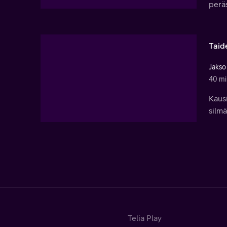
peräs
Taid
Jakso
40 mi
Kausi
silmä
Telia Play