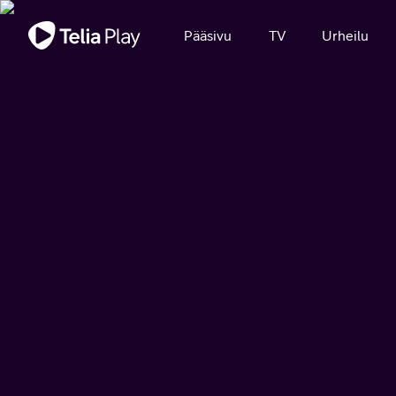
Tärkeä viesti
Pääsivu
TV
Urheilu