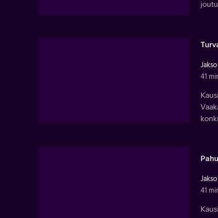
joutu
Turv
Jakso
41 mi
Kausi
Vaaka
konkr
Pahu
Jakso
41 mi
Kausi