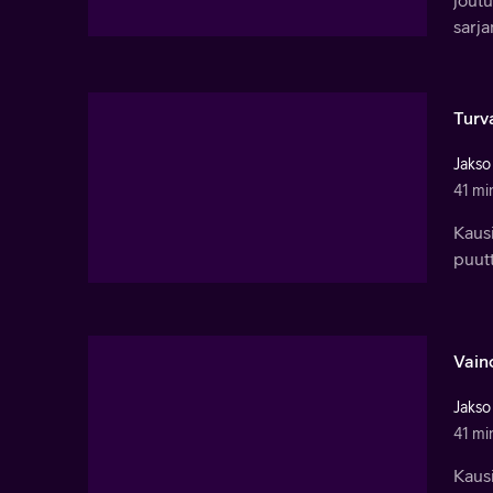
joutu
sarj
Turva
Jakso
41 mi
Kausi
puutt
Vain
Jakso
41 mi
Kausi