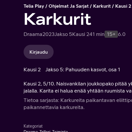
Telia Play
Ohjelmat Ja Sarjat
Karkurit
Kausi 2
Karkurit
Draama
2023
Jakso 5
Kausi 2
41 min
15+
6.0
Kirjaudu
Kausi 2
Jakso 5: Pahuuden kasvot, osa 1
Kausi 2, 5/10. Naisvankilan joukkopako pitää yk
jalalla. Karita ei halua enää yhtään ruumista va
Tietoa sarjasta: Karkureita paikantavan eliittipo
paikannettavia karkureita.
Kategoriat