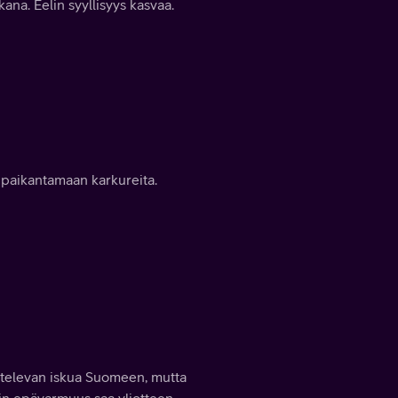
kana. Eelin syyllisyys kasvaa.
tu paikantamaan karkureita.
ittelevan iskua Suomeen, mutta
tin epävarmuus saa yliotteen.