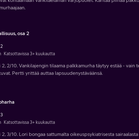
vat kohtaamaan vankilaelämän varjopuolet. Karitaa piinaa pakko
amurhaajaan.
llisuus, osa 2
 2
n
Katsottavissa 3+ kuukautta
 2, 2/10. Vankilajengin tilaama palkkamurha täytyy estää - vain te
uvat. Pertti yrittää auttaa lapsuudenystäväänsä.
oharha
 3
n
Katsottavissa 3+ kuukautta
 2, 3/10. Lori bongaa sattumalta oikeuspsykiatrisesta sairaalast