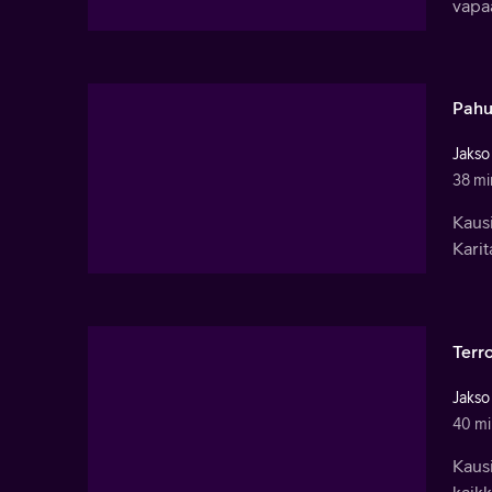
vapaa
Pahu
Jakso
38 mi
Kausi
Karit
Terro
Jakso
40 mi
Kausi
kaikk