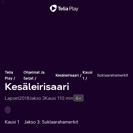
Tärkeä viesti
Telia
Ohjelmat Ja
Kausi
Kesäleirisaari
Suklaarahamerkit
Play
Sarjat
1
Kesäleirisaari
Lapset
2018
Jakso 3
Kausi 1
10 min
6+
Kausi 1
Jakso 3: Suklaarahamerkit