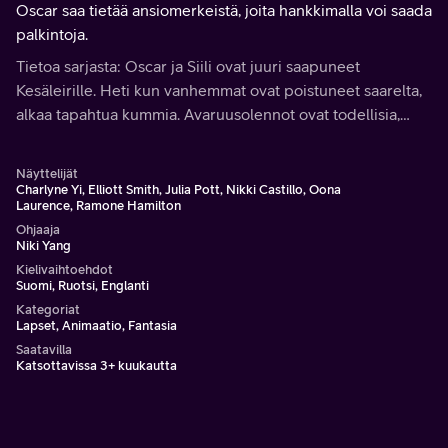
Oscar saa tietää ansiomerkeistä, joita hankkimalla voi saada
palkintoja.
Tietoa sarjasta: Oscar ja Siili ovat juuri saapuneet
Kesäleirille. Heti kun vanhemmat ovat poistuneet saarelta,
alkaa tapahtua kummia. Avaruusolennot ovat todellisia,
hevoset ovat oikeasti yksisarvisia, sängyn alla on hirviöitä ja
leiriohjaajat ovat noitia.
Näyttelijät
Charlyne Yi, Elliott Smith, Julia Pott, Nikki Castillo, Oona
Laurence, Ramone Hamilton
Ohjaaja
Niki Yang
Kielivaihtoehdot
Suomi, Ruotsi, Englanti
Kategoriat
Lapset, Animaatio, Fantasia
Saatavilla
Katsottavissa 3+ kuukautta