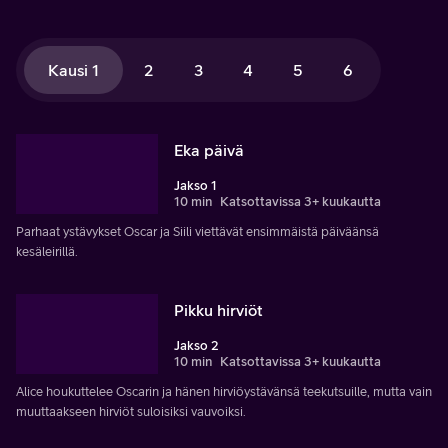
Kausi 1
2
3
4
5
6
Eka päivä
Jakso 1
10 min
Katsottavissa 3+ kuukautta
Parhaat ystävykset Oscar ja Siili viettävät ensimmäistä päiväänsä
kesäleirillä.
Pikku hirviöt
Jakso 2
10 min
Katsottavissa 3+ kuukautta
Alice houkuttelee Oscarin ja hänen hirviöystävänsä teekutsuille, mutta vain
muuttaakseen hirviöt suloisiksi vauvoiksi.