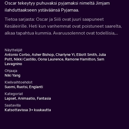
Oscar tekeytyy puhuvaksi pyjamaksi nimeltä Jimjam
ilahduttaakseen ystäväänsä Pyjamaa.
Tietoa sarjasta: Oscar ja Siili ovat juuri saapuneet
Kesäleirille. Heti kun vanhemmat ovat poistuneet saarelta,
alkaa tapahtua kummia. Avaruusolennot ovat todellisia,
hevoset ovat oikeasti yksisarvisia, sängyn alla on hirviöitä ja
leiriohjaajat ovat noitia.
Näyttelijät
Antonio Corbo, Asher Bishop, Charlyne Yi, Elliott Smith, Julia
Pott, Nikki Castillo, Oona Laurence, Ramone Hamilton, Sam
Lavagnino
Ohjaaja
Niki Yang
Kielivaihtoehdot
Suomi, Ruotsi, Englanti
Kategoriat
Lapset, Animaatio, Fantasia
Saatavilla
Katsottavissa 3+ kuukautta