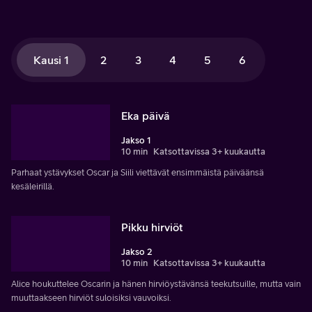
Kausi 1
2
3
4
5
6
Eka päivä
Jakso 1
10 min
Katsottavissa 3+ kuukautta
Parhaat ystävykset Oscar ja Siili viettävät ensimmäistä päiväänsä
kesäleirillä.
Pikku hirviöt
Jakso 2
10 min
Katsottavissa 3+ kuukautta
Alice houkuttelee Oscarin ja hänen hirviöystävänsä teekutsuille, mutta vain
muuttaakseen hirviöt suloisiksi vauvoiksi.