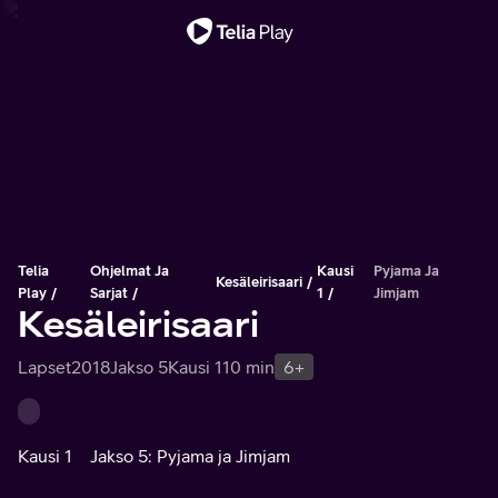
Tärkeä viesti
Telia
Ohjelmat Ja
Kausi
Pyjama Ja
Kesäleirisaari
Play
Sarjat
1
Jimjam
Kesäleirisaari
Lapset
2018
Jakso 5
Kausi 1
10 min
6+
Kausi 1
Jakso 5: Pyjama ja Jimjam